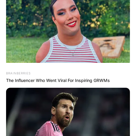
verschiedener Experten
soll das geschätzte Vermögen von Boris Becker im
Augenblick rund 5 Millionen Euro betragen. Vor
einigen Jahren hatte der ehemalige Tennisprofi ein
Vermögen von über 100 Millionen Euro besessen. Und
obwohl Becker einen Großteil seiner Vermögens
verprassten hat, wird geschätzt, dass Beckers
jährliches Einkommen sich auch jetzt noch auf
ungefähr 1.000.000 € belaufen soll. Boris Becker selbst
hat in den letzten Jahren nie genaue Angaben zu
BRAINBERRIES
seinem Einkommen gemacht. Allein die Summe seiner
The Influencer Who Went Viral For Inspiring GRWMs
Preisgelder bei Turnieren beläuft sich auf mehr als 25
Millionen US-Dollar.
Ist Ex-Tennisprofi Boris Becker pleite?
Vor einigen Jahren geisterte das Gerücht durch die
Medien, dass der ehemalige Tennisprofi pleite sei.
Doch dies scheint nicht der Fall zu sein. Denn heute hat