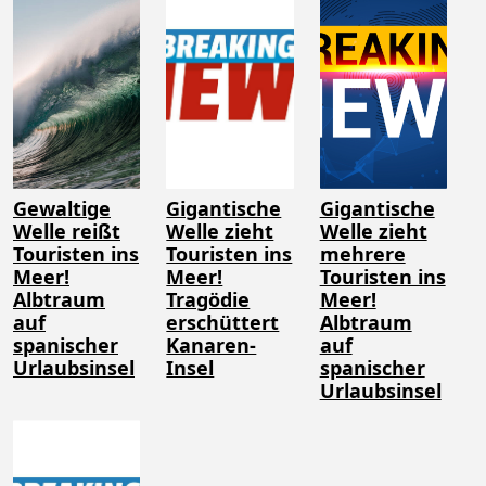
Gewaltige
Gigantische
Gigantische
Welle reißt
Welle zieht
Welle zieht
Touristen ins
Touristen ins
mehrere
Meer!
Meer!
Touristen ins
Albtraum
Tragödie
Meer!
auf
erschüttert
Albtraum
spanischer
Kanaren-
auf
Urlaubsinsel
Insel
spanischer
Urlaubsinsel