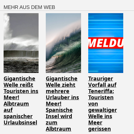
MEHR AUS DEM WEB
Gigantische
Gigantische
Trauriger
Welle reißt
Welle zieht
Vorfall auf
Touristen ins
mehrere
Teneriffa:
Meer!
Urlauber ins
Touristen
Albtraum
Meer!
von
auf
Spanische
gewaltiger
spanischer
Insel wird
Welle ins
Urlaubsinsel
zum
Meer
Albtraum
gerissen