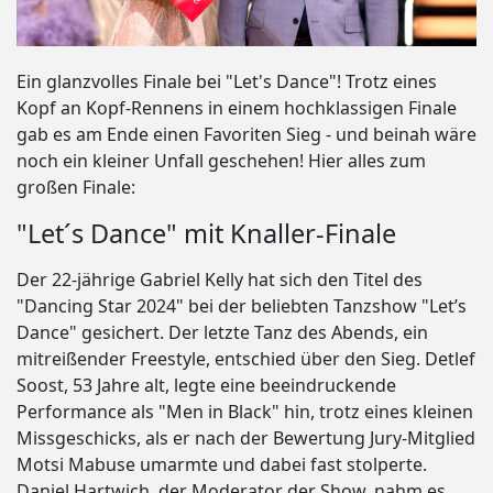
Ein glanzvolles Finale bei "Let's Dance"! Trotz eines
Kopf an Kopf-Rennens in einem hochklassigen Finale
gab es am Ende einen Favoriten Sieg - und beinah wäre
noch ein kleiner Unfall geschehen! Hier alles zum
großen Finale:
"Let´s Dance" mit Knaller-Finale
Der 22-jährige Gabriel Kelly hat sich den Titel des
"Dancing Star 2024" bei der beliebten Tanzshow "Let’s
Dance" gesichert. Der letzte Tanz des Abends, ein
mitreißender Freestyle, entschied über den Sieg. Detlef
Soost, 53 Jahre alt, legte eine beeindruckende
Performance als "Men in Black" hin, trotz eines kleinen
Missgeschicks, als er nach der Bewertung Jury-Mitglied
Motsi Mabuse umarmte und dabei fast stolperte.
Daniel Hartwich, der Moderator der Show, nahm es