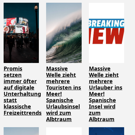
Promis
Massive
Massive
setzen
Welle zieht
Welle zieht
immer öfter
mehrere
mehrere
auf digitale
Touristen ins
Urlauber ins
Unterhaltung
Meer!
Meer!
statt
Spanische
Spanische
klassische
Urlaubsinsel
Insel wird
Freizeittrends
wird zum
zum
Albtraum
Albtraum