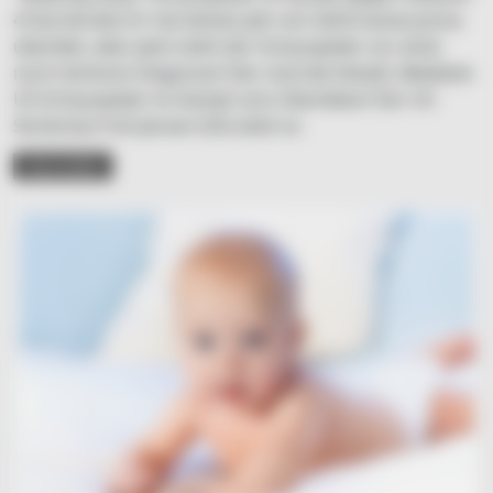
4 Darmkrebs! Er hat letztes Jahr ein Gehirnaneurysma
überlebt, aber jetzt steht der Schauspieler vor einer
noch härteren Diagnose! Hier sind die Details: Beliebter
US-Schauspieler im Kampf ums Überleben! Der US-
Serienstar Erik Jensen (53) steht vo
READ MORE