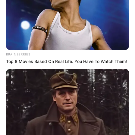
Schockwellen durchziehen die USA! McCarthy als
Vorsitzender des Repräsentantenhauses entthront:
Rebellen der Republikaner triumphieren - Hardliner
übernehmen das Ruder! Was bedeutet dieses politische
Beben für die USA und den Konflikt in der Ukraine? Das
Land scheint unweigerlich auf ein Chaos zuzust
READ MORE
BRAINBERRIES
Top 8 Movies Based On Real Life. You Have To Watch Them!