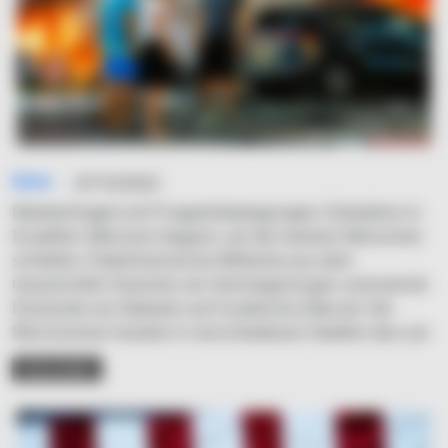
Simo
07/10/2023
Raketenhagel und Truppenbewegungen: Eskalation in
IsraelDer Albtraum begann, als die meisten Menschen
schliefen: Palästinensische Militante aus dem
Gazastreifen feuerten am Samstagmorgen unerwartet
Dutzende von Raketen auf israelische Ziele ab. Die
Warnsirenen heulten in verschiedenen Städten des Lan
READ MORE