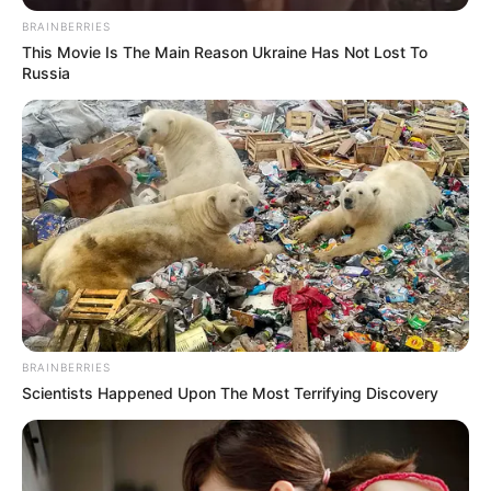
BRAINBERRIES
This Movie Is The Main Reason Ukraine Has Not Lost To
Russia
Simo
02/10/2023
Ein tödlicher Zwischenfall hat die friedliche 3800-Seelen-
Gemeinde Naarn erschüttert. Eine Joggerin, die nur
ihren morgendlichen Lauf absolvieren wollte, wurde
von einem Kampfhund angegriffen und verstarb noch
am Ort des Vorfalls. Der American Staffordshire Terrier
hatte sich von seiner Besitzerin ge
READ MORE
BRAINBERRIES
Scientists Happened Upon The Most Terrifying Discovery