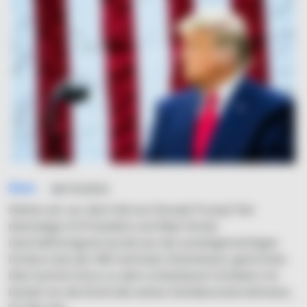
Simo
06/10/2023
Stehen wir vor dem Fall von Donald Trump? Der
ehemalige US-Präsident und New Yorker
Geschäftsmagnat wurde aus der prestigeträchtigen
Forbes-Liste der 400 reichsten Amerikaner gestrichen.
Dies kommt hinzu zu dem scheinbaren Scheitern im
Kampf um die Kontrolle seines Familienunternehmens.