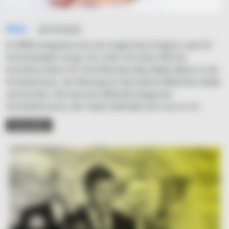
Simo
26/10/2023
In NRW ereignete sich ein tragisches Ereignis, das für
Schockwellen sorgt. Vor mehr als einer Woche
brachten Eltern ihr fünf Monate altes Baby leblos in ein
Krankenhaus. Am Montag ist das kleine Mädchen leider
verstorben. Die herzzerreißende Diagnose:
Schütteltrauma. Der Vater befindet sich nun in Un
READ MORE