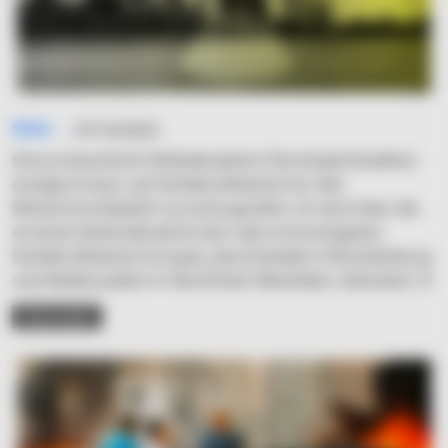
Simo
07/10/2023
Eine erstaunliche Fehlkalkulation! Die Ampel-Koalition
erwägt erneut, auf Kohlekraftwerke für den
Winterstrombedarf zurückzugreifen. Es wird über die
erneute Inbetriebnahme der zwei schmutzigsten
Kohlekraftwerke Europas, Jänschwalde in Brandenburg
und Niederaußem in Nordrhein-Westfalen, diskutiert. D
READ MORE