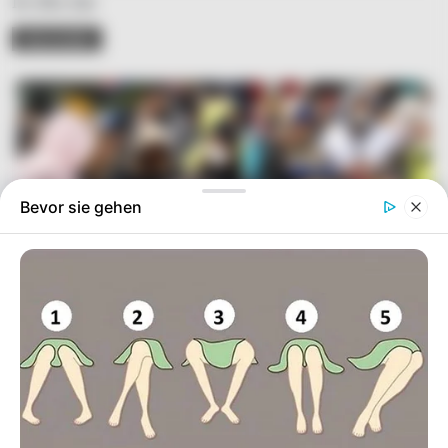
Ist dies das
READ MORE
Bevor sie gehen
Simo
06/10/2023
Die Migrationskrise hält die deutsche Bevölkerung
derzeit in Atem. Die Union fordert nun die Ampel-Partei
auf, einen "Asyl-Pakt" ins Leben zu rufen. Darin
enthalten ist unter anderem die Abschaffung von