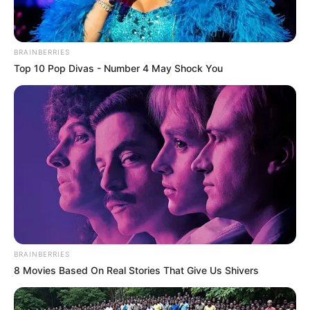
Simo
02/10/2023
"Feiger Räuber im Visier der Polizei: Überfällt junge
Mädchen (11, 12)." Die Polizei sucht nach einem feigen
BRAINBERRIES
Räuber, der es auf junge Mädchen abgesehen hat. Der
Top 10 Pop Divas - Number 4 May Shock You
Mann schlug zweimal kurz hintereinander am Morgen
zu. Sein erstes Opfer war ein nur elfjähriges Mädchen.
Hier sind die Details: "Zwei Überfä
READ MORE
BRAINBERRIES
8 Movies Based On Real Stories That Give Us Shivers