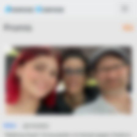
Promis
RSS
Simo
26/10/2023
"Walking Dead"-Schauspieler im Kampf gegen Stadium