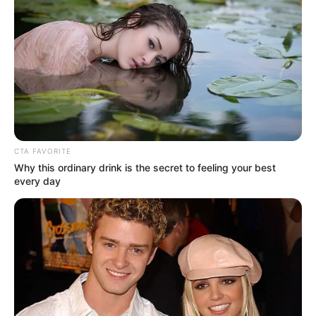
CTA FAVORITE
Why this ordinary drink is the secret to feeling your best
every day
Simo
02/10/2023
Nach 78 Jahren in der Erde: Endlich geborgener
deutscher Soldat!Seit 78 Jahren und 358 Tagen lagen
drei Männer begraben in der sandigen Erde eines dicht
bewachsenen Fichten- und Birkenwaldes nahe Kelme in
Litauen. Ein Ort, der sich gelegentlich Pilzsammler und