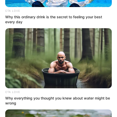
CTA LOVE
Why this ordinary drink is the secret to feeling your best
every day
Simo
02/10/2023
Fehlgriff der Polizei: Unbeteiligter durch falsche
Adresse verletzt! Ein missglückter Polizeieinsatz in
Olbernhau, Sachsen, hat für erhebliche Unruhe
gesorgt. Aufgrund eines internen Fehlers der
sächsischen Polizei entstand eine Situation, die sowohl
CTA LOVE
peinlich als auch tragisch ist. Doch was ist genau
Why everything you thought you knew about water might be
wrong
READ MORE