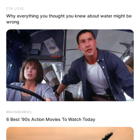
Albtraum
Tragödie
Meer!
CTA LOVE
auf
erschüttert
Albtraum
Why everything you thought you knew about water might be
spanischer
Kanaren-
auf
wrong
Urlaubsinsel
Insel
spanischer
Urlaubsinsel
Gigantische
Welle reißt
BRAINBERRIES
mehrere
6 Best '90s Action Movies To Watch Today
Touristen ins
Meer!
Tragödie auf