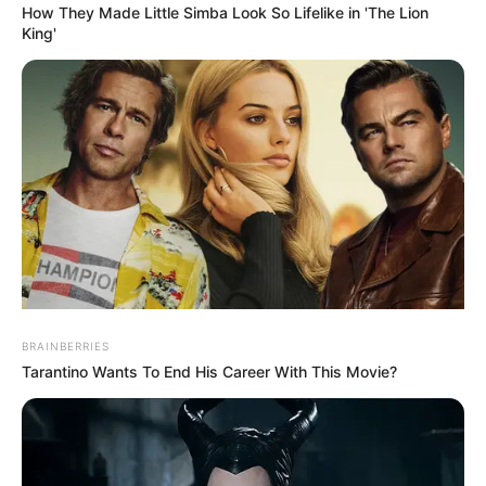
How They Made Little Simba Look So Lifelike in 'The Lion
King'
BRAINBERRIES
Tarantino Wants To End His Career With This Movie?