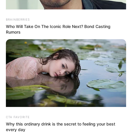
BRAINBERRIES
Who Will Take On The Iconic Role Next? Bond Casting
Rumors
MEHR AUS DEM WEB
CTA FAVORITE
Why this ordinary drink is the secret to feeling your best
every day
Gigantische
Gigantische
Trauriger