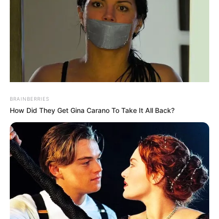
Dezember 2016 wurde Hochzeit gefeiert. Adams
gelang mit der Hauptrolle des Mike Ross in der
beliebten US-Serie "Suits" (2011-2019) der große
Durchbruch. Bellisario wurde als Spencer Hastings in
"Pretty Little Liars" (2010-2017) international bekannt.
BRAINBERRIES
How Did They Get Gina Carano To Take It All Back?