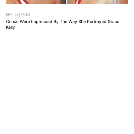
Urlaubsinsel
Insel
spanischer
Urlaubsinsel
BRAINBERRIES
Critics Were Impressed By The Way She Portrayed Grace
Kelly
Gigantische
Welle reißt
mehrere
Touristen ins
Meer!
Tragödie auf
spanischer
Urlaubsinsel