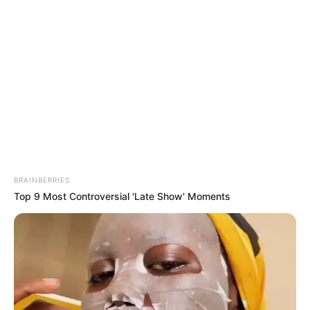
Mai unter den wildesten Umständen" geboren worden
sei: "Eine ganz neue Ära für die Familie. Willkommen,
mein Schatz." Dazu teilte die frischgebackene Mutter
ein schwarzweißes Foto, auf dem sie ihr
Neugeborenes behutsam im Arm hält und an einem
Balkon steht. Was genau bei der Geburt passiert ist,
bleibt unklar.
BRAINBERRIES
Top 9 Most Controversial 'Late Show' Moments