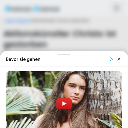
Home
Featured
Aktionskünstler Christo ist gestorben
Aktionskünstler Christo ist
gestorben
Von
Seo@advertiso.de
am
01/06/2020
Bevor sie gehen