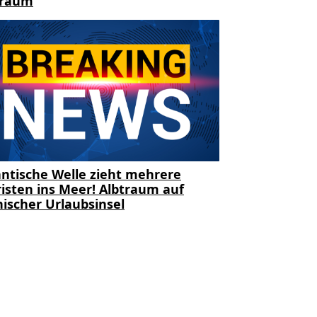
traum
ntische Welle zieht mehrere
isten ins Meer! Albtraum auf
ischer Urlaubsinsel