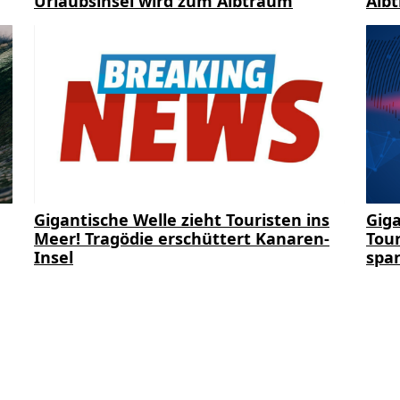
Urlaubsinsel wird zum Albtraum
Alb
Gigantische Welle zieht Touristen ins
Giga
Meer! Tragödie erschüttert Kanaren-
Tour
Insel
span