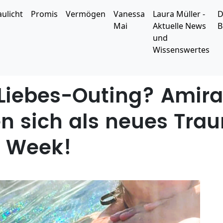
aulicht
Promis
Vermögen
Vanessa
Laura Müller -
D
Mai
Aktuelle News
B
und
Wissenswertes
 Liebes-Outing? Amir
n sich als neues Tra
n Week!