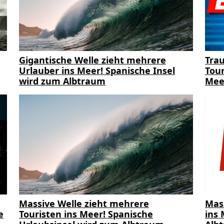
Gigantische Welle zieht mehrere
Trau
Urlauber ins Meer! Spanische Insel
Tour
wird zum Albtraum
Mee
Massive Welle zieht mehrere
Mas
e
Touristen ins Meer! Spanische
ins 