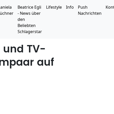
aniela
Beatrice Egli
Lifestyle
Info
Push
Kon
üchner
- News über
Nachrichten
den
Beliebten
Schlagerstar
a und TV-
umpaar auf