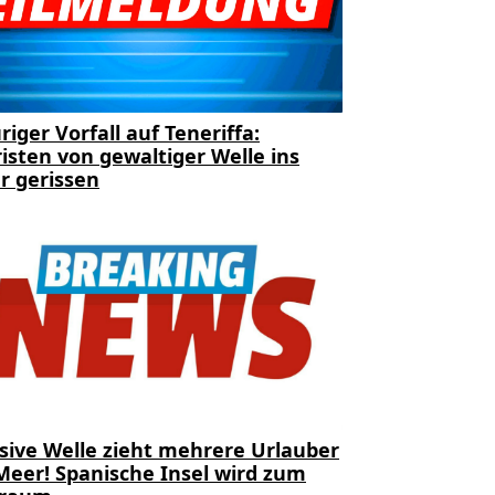
riger Vorfall auf Teneriffa:
isten von gewaltiger Welle ins
r gerissen
sive Welle zieht mehrere Urlauber
Meer! Spanische Insel wird zum