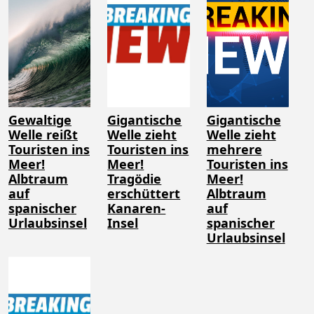
Gewaltige
Gigantische
Gigantische
Welle reißt
Welle zieht
Welle zieht
Touristen ins
Touristen ins
mehrere
Meer!
Meer!
Touristen ins
Albtraum
Tragödie
Meer!
auf
erschüttert
Albtraum
spanischer
Kanaren-
auf
Urlaubsinsel
Insel
spanischer
Urlaubsinsel