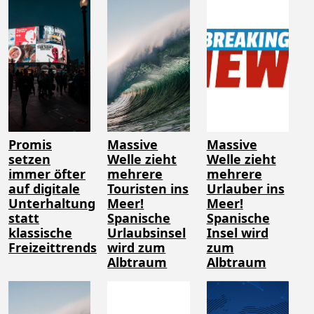
Promis
Massive
Massive
setzen
Welle zieht
Welle zieht
immer öfter
mehrere
mehrere
auf digitale
Touristen ins
Urlauber ins
Unterhaltung
Meer!
Meer!
statt
Spanische
Spanische
klassische
Urlaubsinsel
Insel wird
Freizeittrends
wird zum
zum
Albtraum
Albtraum