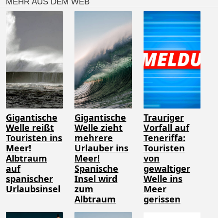
MEHR AUS DEM WEB
Gigantische
Gigantische
Trauriger
Welle reißt
Welle zieht
Vorfall auf
Touristen ins
mehrere
Teneriffa:
Meer!
Urlauber ins
Touristen
Albtraum
Meer!
von
auf
Spanische
gewaltiger
spanischer
Insel wird
Welle ins
Urlaubsinsel
zum
Meer
Albtraum
gerissen