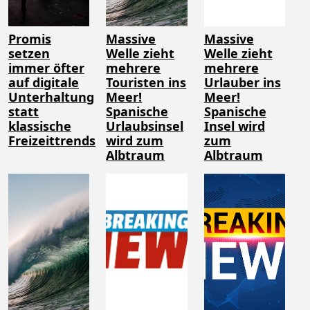
Promis
Massive
Massive
setzen
Welle zieht
Welle zieht
immer öfter
mehrere
mehrere
auf digitale
Touristen ins
Urlauber ins
Unterhaltung
Meer!
Meer!
statt
Spanische
Spanische
klassische
Urlaubsinsel
Insel wird
Freizeittrends
wird zum
zum
Albtraum
Albtraum