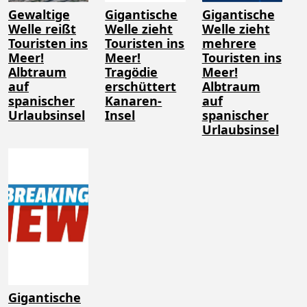
Gewaltige
Gigantische
Gigantische
Welle reißt
Welle zieht
Welle zieht
Touristen ins
Touristen ins
mehrere
Meer!
Meer!
Touristen ins
Albtraum
Tragödie
Meer!
auf
erschüttert
Albtraum
spanischer
Kanaren-
auf
Urlaubsinsel
Insel
spanischer
Urlaubsinsel
Gigantische