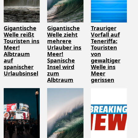
Gigantische
Gigantische
Trauriger
Welle reißt
Welle zieht
Vorfall auf
Touristen ins
mehrere
Teneriffa:
Meer!
Urlauber ins
Touristen
Albtraum
Meer!
von
auf
Spanische
gewaltiger
spanischer
Insel wird
Welle ins
Urlaubsinsel
zum
Meer
Albtraum
gerissen