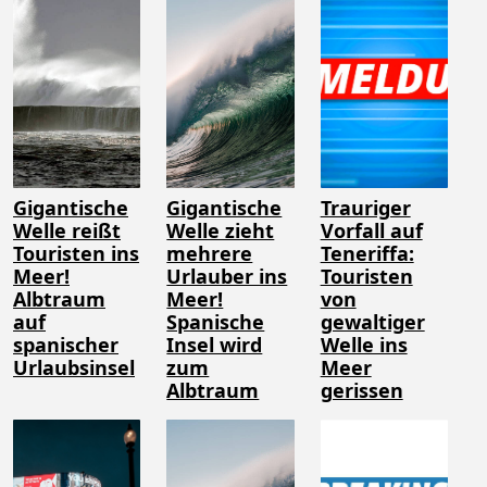
Gigantische
Gigantische
Trauriger
Welle reißt
Welle zieht
Vorfall auf
Touristen ins
mehrere
Teneriffa:
Meer!
Urlauber ins
Touristen
Albtraum
Meer!
von
auf
Spanische
gewaltiger
spanischer
Insel wird
Welle ins
Urlaubsinsel
zum
Meer
Albtraum
gerissen