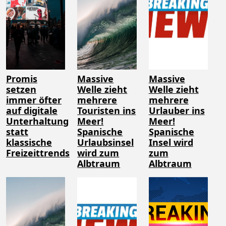
Promis
Massive
Massive
setzen
Welle zieht
Welle zieht
immer öfter
mehrere
mehrere
auf digitale
Touristen ins
Urlauber ins
Unterhaltung
Meer!
Meer!
statt
Spanische
Spanische
klassische
Urlaubsinsel
Insel wird
Freizeittrends
wird zum
zum
Albtraum
Albtraum