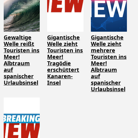
Gewaltige
Gigantische
Gigantische
Welle reißt
Welle zieht
Welle zieht
Touristen ins
Touristen ins
mehrere
Meer!
Meer!
Touristen ins
Albtraum
Tragödie
Meer!
auf
erschüttert
Albtraum
spanischer
Kanaren-
auf
Urlaubsinsel
Insel
spanischer
Urlaubsinsel