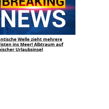
ntische Welle zieht mehrere
isten ins Meer! Albtraum auf
ischer Urlaubsinsel