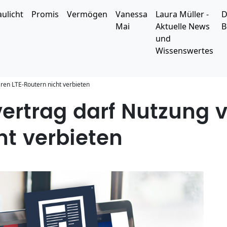
aulicht
Promis
Vermögen
Vanessa
Laura Müller -
D
Mai
Aktuelle News
B
und
Wissenswertes
ren LTE-Routern nicht verbieten
ertrag darf Nutzung 
ht verbieten