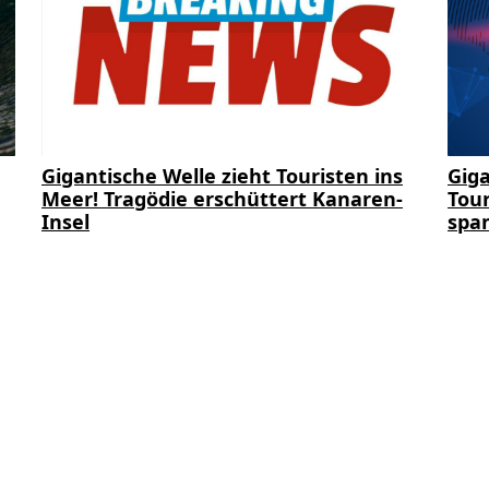
Gigantische Welle zieht Touristen ins
Giga
Meer! Tragödie erschüttert Kanaren-
Tour
Insel
span