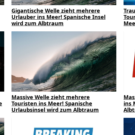
Gigantische Welle zieht mehrere
Trau
Urlauber ins Meer! Spanische Insel
Tour
wird zum Albtraum
Mee
Massive Welle zieht mehrere
Mas
e
Touristen ins Meer! Spanische
ins 
Urlaubsinsel wird zum Albtraum
Alb