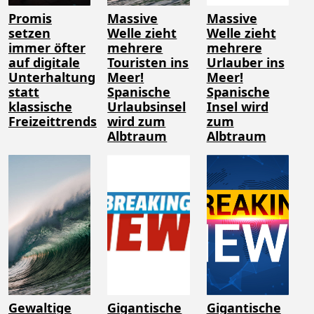
Promis
Massive
Massive
setzen
Welle zieht
Welle zieht
immer öfter
mehrere
mehrere
auf digitale
Touristen ins
Urlauber ins
Unterhaltung
Meer!
Meer!
statt
Spanische
Spanische
klassische
Urlaubsinsel
Insel wird
Freizeittrends
wird zum
zum
Albtraum
Albtraum
Gewaltige
Gigantische
Gigantische