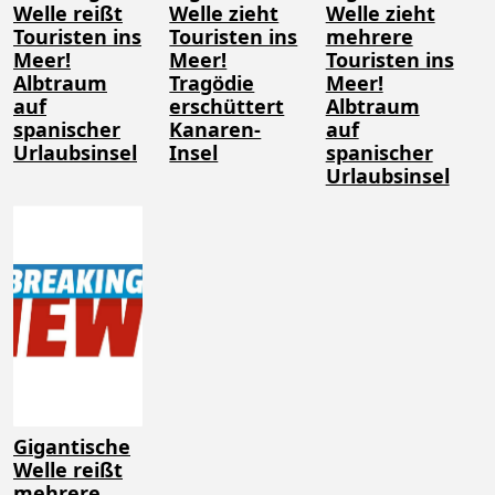
Welle reißt
Welle zieht
Welle zieht
Touristen ins
Touristen ins
mehrere
Meer!
Meer!
Touristen ins
Albtraum
Tragödie
Meer!
auf
erschüttert
Albtraum
spanischer
Kanaren-
auf
Urlaubsinsel
Insel
spanischer
Urlaubsinsel
Gigantische
Welle reißt
mehrere