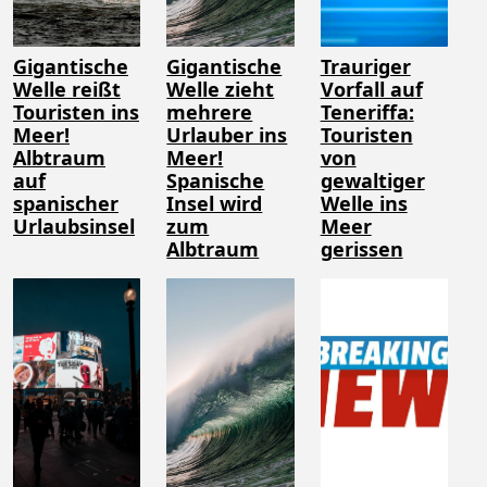
Gigantische
Gigantische
Trauriger
Welle reißt
Welle zieht
Vorfall auf
Touristen ins
mehrere
Teneriffa:
Meer!
Urlauber ins
Touristen
Albtraum
Meer!
von
auf
Spanische
gewaltiger
spanischer
Insel wird
Welle ins
Urlaubsinsel
zum
Meer
Albtraum
gerissen