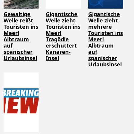
Gewaltige
Gigantische
Gigantische
Welle reißt
Welle zieht
Welle zieht
Touristen ins
Touristen ins
mehrere
Meer!
Meer!
Touristen ins
Albtraum
Tragödie
Meer!
auf
erschüttert
Albtraum
spanischer
Kanaren-
auf
Urlaubsinsel
Insel
spanischer
Urlaubsinsel