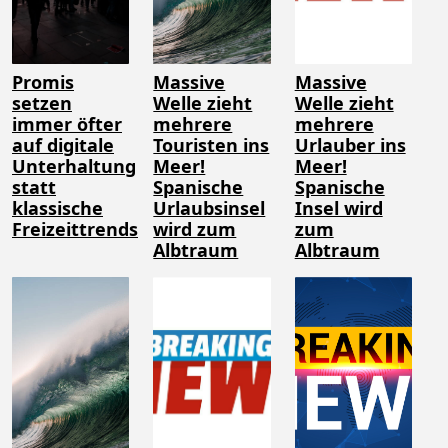
Promis
Massive
Massive
setzen
Welle zieht
Welle zieht
immer öfter
mehrere
mehrere
auf digitale
Touristen ins
Urlauber ins
Unterhaltung
Meer!
Meer!
statt
Spanische
Spanische
klassische
Urlaubsinsel
Insel wird
Freizeittrends
wird zum
zum
Albtraum
Albtraum