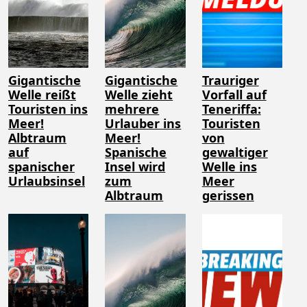
Gigantische
Gigantische
Trauriger
Welle reißt
Welle zieht
Vorfall auf
Touristen ins
mehrere
Teneriffa:
Meer!
Urlauber ins
Touristen
Albtraum
Meer!
von
auf
Spanische
gewaltiger
spanischer
Insel wird
Welle ins
Urlaubsinsel
zum
Meer
Albtraum
gerissen