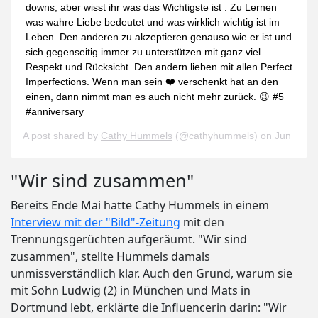
downs, aber wisst ihr was das Wichtigste ist : Zu Lernen
was wahre Liebe bedeutet und was wirklich wichtig ist im
Leben. Den anderen zu akzeptieren genauso wie er ist und
sich gegenseitig immer zu unterstützen mit ganz viel
Respekt und Rücksicht. Den andern lieben mit allen Perfect
Imperfections. Wenn man sein ❤️ verschenkt hat an den
einen, dann nimmt man es auch nicht mehr zurück. 😉 #5
#anniversary
A post shared by
Cathy Hummels
(@cathyhummels) on
Jun 15, 
"Wir sind zusammen"
Bereits Ende Mai hatte Cathy Hummels in einem
Interview mit der "Bild"-Zeitung
mit den
Trennungsgerüchten aufgeräumt. "Wir sind
zusammen", stellte Hummels damals
unmissverständlich klar. Auch den Grund, warum sie
mit Sohn Ludwig (2) in München und Mats in
Dortmund lebt, erklärte die Influencerin darin: "Wir