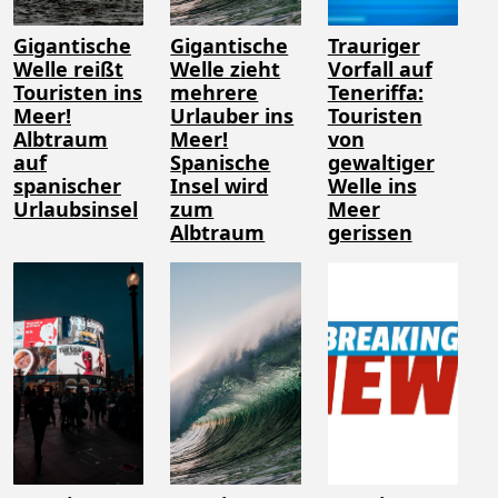
Gigantische
Gigantische
Trauriger
Welle reißt
Welle zieht
Vorfall auf
Touristen ins
mehrere
Teneriffa:
Meer!
Urlauber ins
Touristen
Albtraum
Meer!
von
auf
Spanische
gewaltiger
spanischer
Insel wird
Welle ins
Urlaubsinsel
zum
Meer
Albtraum
gerissen