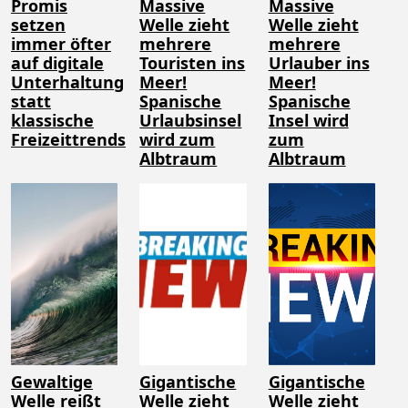
Promis
Massive
Massive
setzen
Welle zieht
Welle zieht
immer öfter
mehrere
mehrere
auf digitale
Touristen ins
Urlauber ins
Unterhaltung
Meer!
Meer!
statt
Spanische
Spanische
klassische
Urlaubsinsel
Insel wird
Freizeittrends
wird zum
zum
Albtraum
Albtraum
Gewaltige
Gigantische
Gigantische
Welle reißt
Welle zieht
Welle zieht