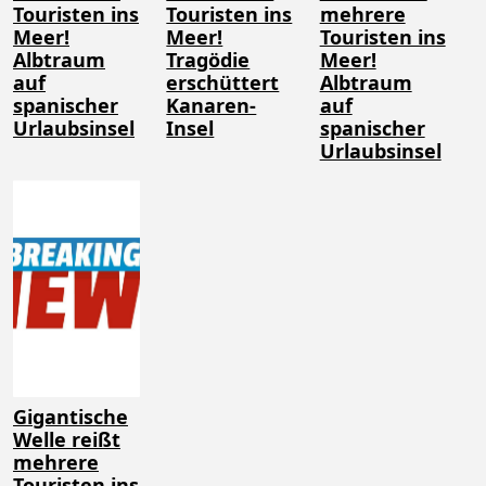
Touristen ins
Touristen ins
mehrere
Meer!
Meer!
Touristen ins
Albtraum
Tragödie
Meer!
auf
erschüttert
Albtraum
spanischer
Kanaren-
auf
Urlaubsinsel
Insel
spanischer
Urlaubsinsel
Gigantische
Welle reißt
mehrere
Touristen ins