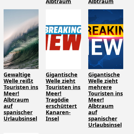
Albtraum
Albtraum
Gewaltige
Gigantische
Gigantische
Welle reißt
Welle zieht
Welle zieht
Touristen ins
Touristen ins
mehrere
Meer!
Meer!
Touristen ins
Albtraum
Tragödie
Meer!
auf
erschüttert
Albtraum
spanischer
Kanaren-
auf
Urlaubsinsel
Insel
spanischer
Urlaubsinsel