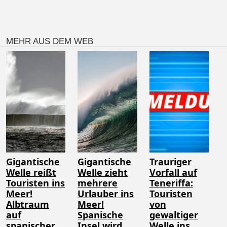
MEHR AUS DEM WEB
Gigantische
Gigantische
Trauriger
Welle reißt
Welle zieht
Vorfall auf
Touristen ins
mehrere
Teneriffa:
Meer!
Urlauber ins
Touristen
Albtraum
Meer!
von
auf
Spanische
gewaltiger
spanischer
Insel wird
Welle ins