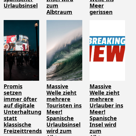
Urlaubsinsel
zum
Meer
Albtraum
gerissen
Promis
Massive
Massive
setzen
Welle zieht
Welle zieht
immer öfter
mehrere
mehrere
auf digitale
Touristen ins
Urlauber ins
Unterhaltung
Meer!
Meer!
statt
Spanische
Spanische
klassische
Urlaubsinsel
Insel wird
Freizeittrends
wird zum
zum