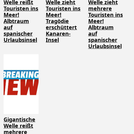
Welle reißt
Welle zieht
Welle zieht
Touristen ins
Touristen ins
mehrere
Meer!
Meer!
Touristen ins
Albtraum
Tragödie
Meer!
auf
erschüttert
Albtraum
spanischer
Kanaren-
auf
Urlaubsinsel
Insel
spanischer
Urlaubsinsel
Gigantische
Welle reißt
mehrere