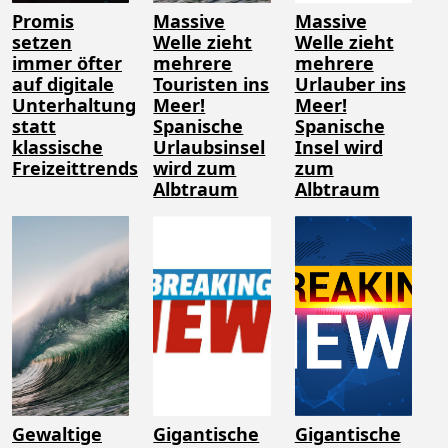
Promis
Massive
Massive
setzen
Welle zieht
Welle zieht
immer öfter
mehrere
mehrere
auf digitale
Touristen ins
Urlauber ins
Unterhaltung
Meer!
Meer!
statt
Spanische
Spanische
klassische
Urlaubsinsel
Insel wird
Freizeittrends
wird zum
zum
Albtraum
Albtraum
Gewaltige
Gigantische
Gigantische