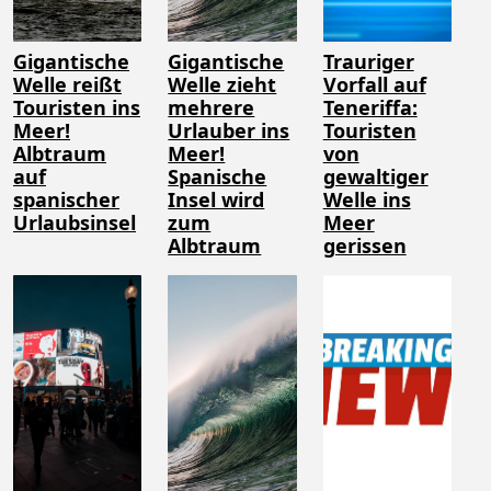
Gigantische
Gigantische
Trauriger
Welle reißt
Welle zieht
Vorfall auf
Touristen ins
mehrere
Teneriffa:
Meer!
Urlauber ins
Touristen
Albtraum
Meer!
von
auf
Spanische
gewaltiger
spanischer
Insel wird
Welle ins
Urlaubsinsel
zum
Meer
Albtraum
gerissen