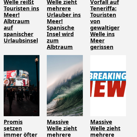
Welle reißt
Welle zieht
Vorfall auf
Touristen ins
mehrere
Teneriffa:
Meer!
Urlauber ins
Touristen
Albtraum
Meer!
von
auf
Spanische
gewaltiger
spanischer
Insel wird
Welle ins
Urlaubsinsel
zum
Meer
Albtraum
gerissen
Promis
Massive
Massive
setzen
Welle zieht
Welle zieht
immer öfter
mehrere
mehrere