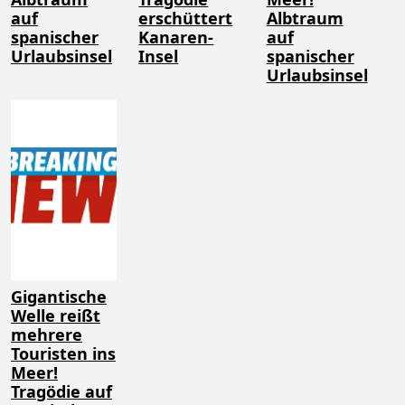
auf
erschüttert
Albtraum
spanischer
Kanaren-
auf
Urlaubsinsel
Insel
spanischer
Urlaubsinsel
Gigantische
Welle reißt
mehrere
Touristen ins
Meer!
Tragödie auf