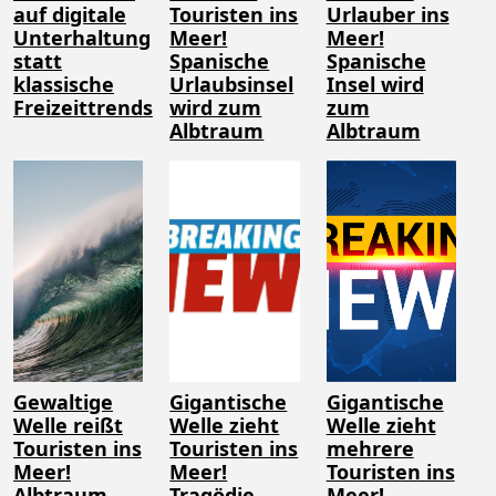
auf digitale
Touristen ins
Urlauber ins
Unterhaltung
Meer!
Meer!
statt
Spanische
Spanische
klassische
Urlaubsinsel
Insel wird
Freizeittrends
wird zum
zum
Albtraum
Albtraum
Gewaltige
Gigantische
Gigantische
Welle reißt
Welle zieht
Welle zieht
Touristen ins
Touristen ins
mehrere
Meer!
Meer!
Touristen ins
Albtraum
Tragödie
Meer!