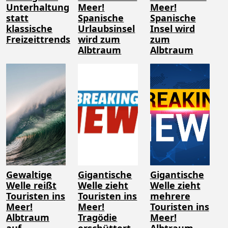
Unterhaltung
Meer!
Meer!
statt
Spanische
Spanische
klassische
Urlaubsinsel
Insel wird
Freizeittrends
wird zum
zum
Albtraum
Albtraum
Gewaltige
Gigantische
Gigantische
Welle reißt
Welle zieht
Welle zieht
Touristen ins
Touristen ins
mehrere
Meer!
Meer!
Touristen ins
Albtraum
Tragödie
Meer!