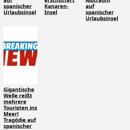
auf
erschüttert
Albtraum
spanischer
Kanaren-
auf
Urlaubsinsel
Insel
spanischer
Urlaubsinsel
Gigantische
Welle reißt
mehrere
Touristen ins
Meer!
Tragödie auf
spanischer