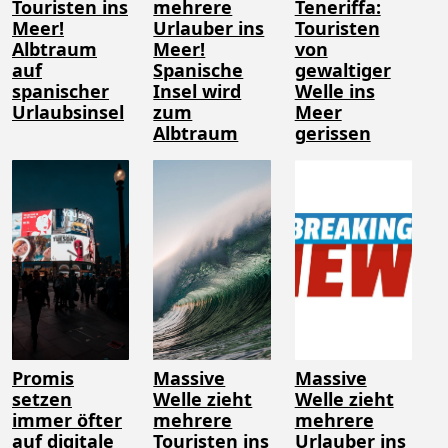
Touristen ins
mehrere
Teneriffa:
Meer!
Urlauber ins
Touristen
Albtraum
Meer!
von
auf
Spanische
gewaltiger
spanischer
Insel wird
Welle ins
Urlaubsinsel
zum
Meer
Albtraum
gerissen
Promis
Massive
Massive
setzen
Welle zieht
Welle zieht
immer öfter
mehrere
mehrere
auf digitale
Touristen ins
Urlauber ins