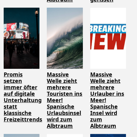
Promis
Massive
Massive
setzen
Welle zieht
Welle zieht
immer öfter
mehrere
mehrere
auf digitale
Touristen ins
Urlauber ins
Unterhaltung
Meer!
Meer!
statt
Spanische
Spanische
klassische
Urlaubsinsel
Insel wird
Freizeittrends
wird zum
zum
Albtraum
Albtraum