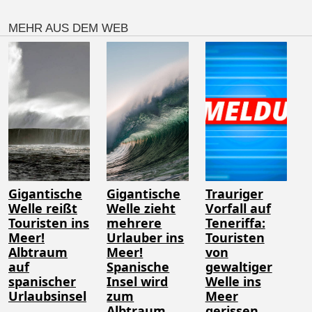
MEHR AUS DEM WEB
Gigantische
Gigantische
Trauriger
Welle reißt
Welle zieht
Vorfall auf
Touristen ins
mehrere
Teneriffa:
Meer!
Urlauber ins
Touristen
Albtraum
Meer!
von
auf
Spanische
gewaltiger
spanischer
Insel wird
Welle ins
Urlaubsinsel
zum
Meer
Albtraum
gerissen