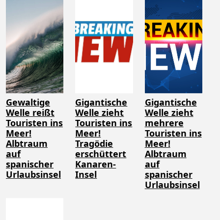
Gewaltige
Gigantische
Gigantische
Welle reißt
Welle zieht
Welle zieht
Touristen ins
Touristen ins
mehrere
Meer!
Meer!
Touristen ins
Albtraum
Tragödie
Meer!
auf
erschüttert
Albtraum
spanischer
Kanaren-
auf
Urlaubsinsel
Insel
spanischer
Urlaubsinsel