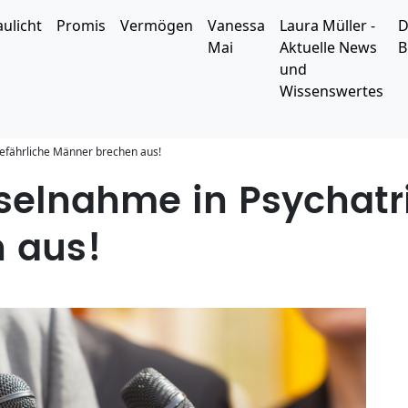
aulicht
Promis
Vermögen
Vanessa
Laura Müller -
D
Mai
Aktuelle News
B
und
Wissenswertes
gefährliche Männer brechen aus!
selnahme in Psychatri
 aus!