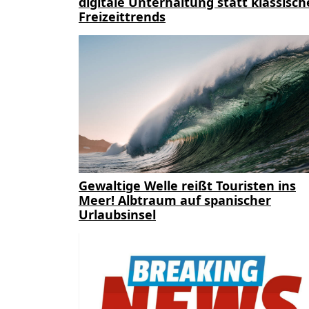
digitale Unterhaltung statt klassisch
Freizeittrends
Gewaltige Welle reißt Touristen ins
Meer! Albtraum auf spanischer
Urlaubsinsel