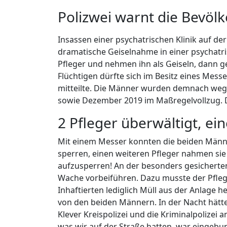
Polizwei warnt die Bevöl
Insassen einer psychatrischen Klinik auf der
dramatische Geiselnahme in einer psychatris
Pfleger und nehmen ihn als Geiseln, dann ge
Flüchtigen dürfte sich im Besitz eines Mess
mitteilte. Die Männer wurden demnach wege
sowie Dezember 2019 im Maßregelvollzug. D
2 Pfleger überwältigt, e
Mit einem Messer konnten die beiden Männer
sperren, einen weiteren Pfleger nahmen sie
aufzusperren! An der besonders gesicherten
Wache vorbeiführen. Dazu musste der Pfleg
Inhaftierten lediglich Müll aus der Anlage
von den beiden Männern. In der Nacht hätt
Klever Kreispolizei und die Kriminalpolizei an
was wir auf der Straße hatten, war eingebu