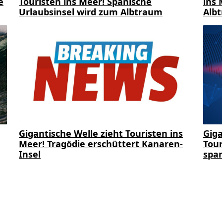
e
Touristen ins Meer! Spanische
ins 
Urlaubsinsel wird zum Albtraum
Alb
Gigantische Welle zieht Touristen ins
Giga
Meer! Tragödie erschüttert Kanaren-
Tour
Insel
span