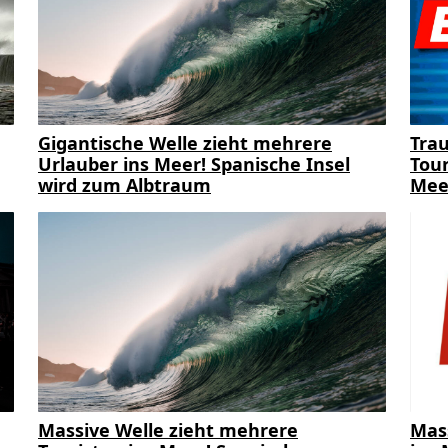
Gigantische Welle zieht mehrere
Trau
Urlauber ins Meer! Spanische Insel
Tour
wird zum Albtraum
Mee
Massive Welle zieht mehrere
Mas