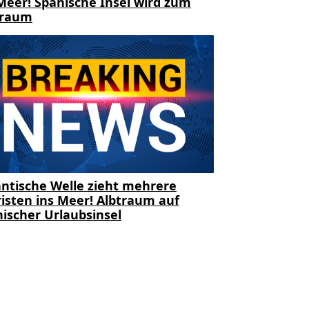
Meer! Spanische Insel wird zum
traum
ntische Welle zieht mehrere
isten ins Meer! Albtraum auf
ischer Urlaubsinsel