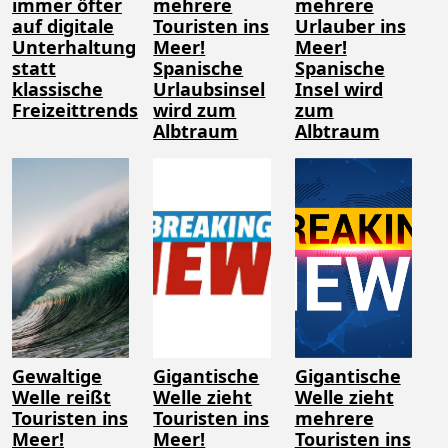
immer öfter
mehrere
mehrere
auf digitale
Touristen ins
Urlauber ins
Unterhaltung
Meer!
Meer!
statt
Spanische
Spanische
klassische
Urlaubsinsel
Insel wird
Freizeittrends
wird zum
zum
Albtraum
Albtraum
Gewaltige
Gigantische
Gigantische
Welle reißt
Welle zieht
Welle zieht
Touristen ins
Touristen ins
mehrere
Meer!
Meer!
Touristen ins