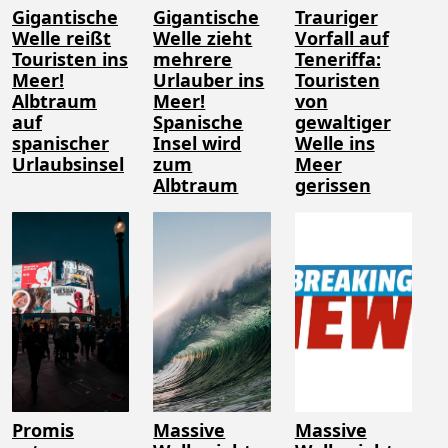
Gigantische
Gigantische
Trauriger
Welle reißt
Welle zieht
Vorfall auf
Touristen ins
mehrere
Teneriffa:
Meer!
Urlauber ins
Touristen
Albtraum
Meer!
von
auf
Spanische
gewaltiger
spanischer
Insel wird
Welle ins
Urlaubsinsel
zum
Meer
Albtraum
gerissen
Promis
Massive
Massive