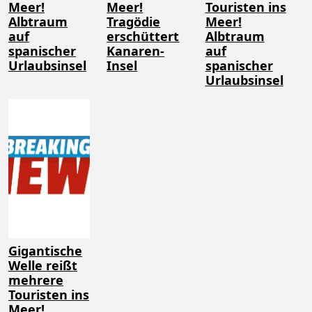
Meer!
Meer!
Touristen ins
Albtraum
Tragödie
Meer!
auf
erschüttert
Albtraum
spanischer
Kanaren-
auf
Urlaubsinsel
Insel
spanischer
Urlaubsinsel
Gigantische
Welle reißt
mehrere
Touristen ins
Meer!