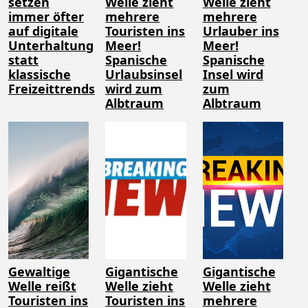
setzen
Welle zieht
Welle zieht
immer öfter
mehrere
mehrere
auf digitale
Touristen ins
Urlauber ins
Unterhaltung
Meer!
Meer!
statt
Spanische
Spanische
klassische
Urlaubsinsel
Insel wird
Freizeittrends
wird zum
zum
Albtraum
Albtraum
Gewaltige
Gigantische
Gigantische
Welle reißt
Welle zieht
Welle zieht
Touristen ins
Touristen ins
mehrere