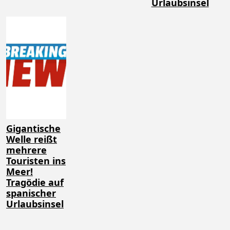
Urlaubsinsel
Gigantische
Welle reißt
mehrere
Touristen ins
Meer!
Tragödie auf
spanischer
Urlaubsinsel