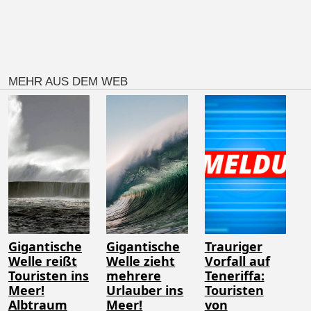
MEHR AUS DEM WEB
Gigantische
Gigantische
Trauriger
Welle reißt
Welle zieht
Vorfall auf
Touristen ins
mehrere
Teneriffa:
Meer!
Urlauber ins
Touristen
Albtraum
Meer!
von