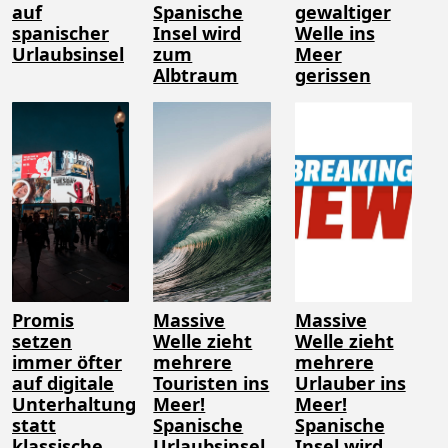
auf
Spanische
gewaltiger
spanischer
Insel wird
Welle ins
Urlaubsinsel
zum
Meer
Albtraum
gerissen
Promis
Massive
Massive
setzen
Welle zieht
Welle zieht
immer öfter
mehrere
mehrere
auf digitale
Touristen ins
Urlauber ins
Unterhaltung
Meer!
Meer!
statt
Spanische
Spanische
klassische
Urlaubsinsel
Insel wird