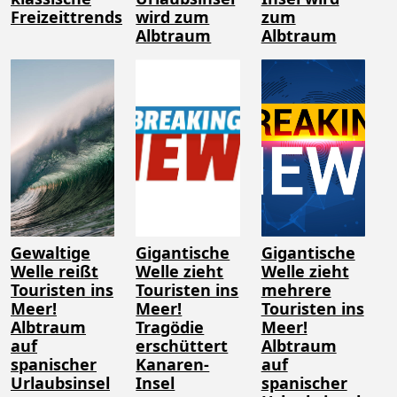
Freizeittrends
wird zum
zum
Albtraum
Albtraum
Gewaltige
Gigantische
Gigantische
Welle reißt
Welle zieht
Welle zieht
Touristen ins
Touristen ins
mehrere
Meer!
Meer!
Touristen ins
Albtraum
Tragödie
Meer!
auf
erschüttert
Albtraum
spanischer
Kanaren-
auf
Urlaubsinsel
Insel
spanischer