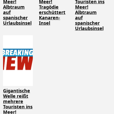
Meer!
Meer!
Touristen ins
Albtraum
Tragödie
Meer!
auf
erschüttert
Albtraum
spanischer
Kanaren-
auf
Urlaubsinsel
Insel
spanischer
Urlaubsinsel
Gigantische
Welle reißt
mehrere
Touristen ins
Meer!