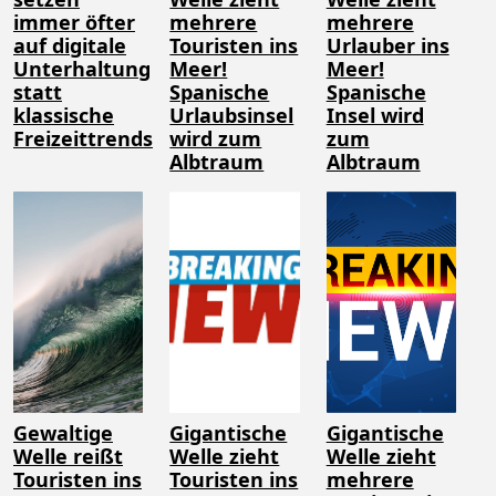
immer öfter
mehrere
mehrere
auf digitale
Touristen ins
Urlauber ins
Unterhaltung
Meer!
Meer!
statt
Spanische
Spanische
klassische
Urlaubsinsel
Insel wird
Freizeittrends
wird zum
zum
Albtraum
Albtraum
Gewaltige
Gigantische
Gigantische
Welle reißt
Welle zieht
Welle zieht
Touristen ins
Touristen ins
mehrere