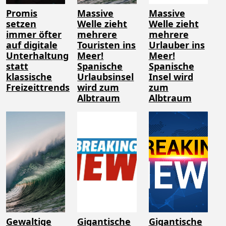
Promis
Massive
Massive
setzen
Welle zieht
Welle zieht
immer öfter
mehrere
mehrere
auf digitale
Touristen ins
Urlauber ins
Unterhaltung
Meer!
Meer!
statt
Spanische
Spanische
klassische
Urlaubsinsel
Insel wird
Freizeittrends
wird zum
zum
Albtraum
Albtraum
Gewaltige
Gigantische
Gigantische