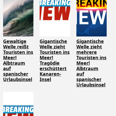
Gewaltige
Gigantische
Gigantische
Welle reißt
Welle zieht
Welle zieht
Touristen ins
Touristen ins
mehrere
Meer!
Meer!
Touristen ins
Albtraum
Tragödie
Meer!
auf
erschüttert
Albtraum
spanischer
Kanaren-
auf
Urlaubsinsel
Insel
spanischer
Urlaubsinsel