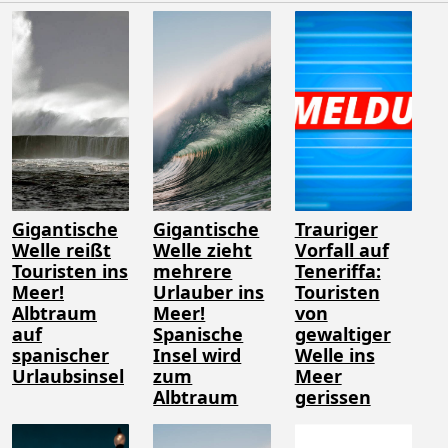
Gigantische
Gigantische
Trauriger
Welle reißt
Welle zieht
Vorfall auf
Touristen ins
mehrere
Teneriffa:
Meer!
Urlauber ins
Touristen
Albtraum
Meer!
von
auf
Spanische
gewaltiger
spanischer
Insel wird
Welle ins
Urlaubsinsel
zum
Meer
Albtraum
gerissen