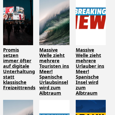
Promis
Massive
Massive
setzen
Welle zieht
Welle zieht
immer öfter
mehrere
mehrere
auf digitale
Touristen ins
Urlauber ins
Unterhaltung
Meer!
Meer!
statt
Spanische
Spanische
klassische
Urlaubsinsel
Insel wird
Freizeittrends
wird zum
zum
Albtraum
Albtraum