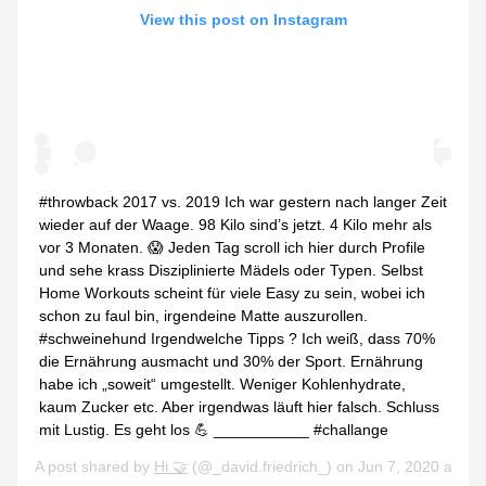
View this post on Instagram
#throwback 2017 vs. 2019 Ich war gestern nach langer Zeit
wieder auf der Waage. 98 Kilo sind’s jetzt. 4 Kilo mehr als
vor 3 Monaten. 😱 Jeden Tag scroll ich hier durch Profile
und sehe krass Disziplinierte Mädels oder Typen. Selbst
Home Workouts scheint für viele Easy zu sein, wobei ich
schon zu faul bin, irgendeine Matte auszurollen.
#schweinehund Irgendwelche Tipps ? Ich weiß, dass 70%
die Ernährung ausmacht und 30% der Sport. Ernährung
habe ich „soweit“ umgestellt. Weniger Kohlenhydrate,
kaum Zucker etc. Aber irgendwas läuft hier falsch. Schluss
mit Lustig. Es geht los 💪 ___________ #challange
A post shared by
Hi 🤝
(@_david.friedrich_) on
Jun 7, 2020 at 3