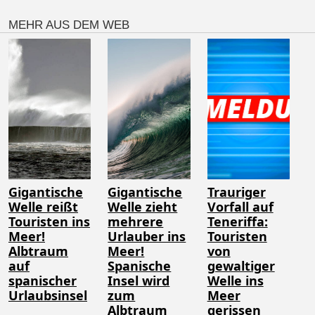
MEHR AUS DEM WEB
Gigantische
Gigantische
Trauriger
Welle reißt
Welle zieht
Vorfall auf
Touristen ins
mehrere
Teneriffa:
Meer!
Urlauber ins
Touristen
Albtraum
Meer!
von
auf
Spanische
gewaltiger
spanischer
Insel wird
Welle ins
Urlaubsinsel
zum
Meer
Albtraum
gerissen