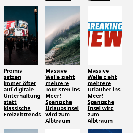
Promis
Massive
Massive
setzen
Welle zieht
Welle zieht
immer öfter
mehrere
mehrere
auf digitale
Touristen ins
Urlauber ins
Unterhaltung
Meer!
Meer!
statt
Spanische
Spanische
klassische
Urlaubsinsel
Insel wird
Freizeittrends
wird zum
zum
Albtraum
Albtraum