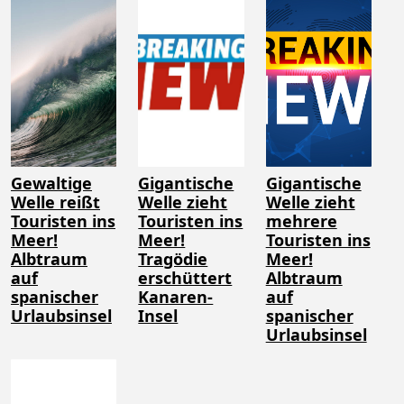
Gewaltige
Gigantische
Gigantische
Welle reißt
Welle zieht
Welle zieht
Touristen ins
Touristen ins
mehrere
Meer!
Meer!
Touristen ins
Albtraum
Tragödie
Meer!
auf
erschüttert
Albtraum
spanischer
Kanaren-
auf
Urlaubsinsel
Insel
spanischer
Urlaubsinsel