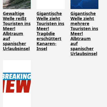
Gewaltige
Gigantische
Gigantische
Welle reißt
Welle zieht
Welle zieht
Touristen ins
Touristen ins
mehrere
Meer!
Meer!
Touristen ins
Albtraum
Tragödie
Meer!
auf
erschüttert
Albtraum
spanischer
Kanaren-
auf
Urlaubsinsel
Insel
spanischer
Urlaubsinsel