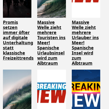
Promis
Massive
Massive
setzen
Welle zieht
Welle zieht
immer öfter
mehrere
mehrere
auf digitale
Touristen ins
Urlauber ins
Unterhaltung
Meer!
Meer!
statt
Spanische
Spanische
klassische
Urlaubsinsel
Insel wird
Freizeittrends
wird zum
zum
Albtraum
Albtraum