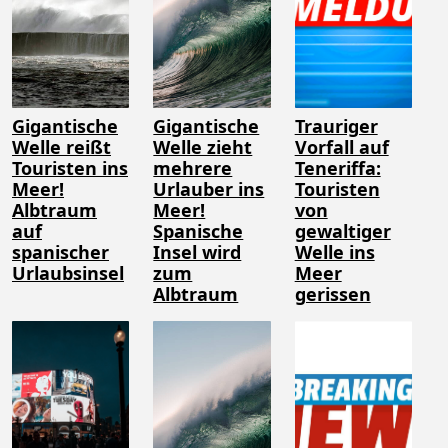
Gigantische
Gigantische
Trauriger
Welle reißt
Welle zieht
Vorfall auf
Touristen ins
mehrere
Teneriffa:
Meer!
Urlauber ins
Touristen
Albtraum
Meer!
von
auf
Spanische
gewaltiger
spanischer
Insel wird
Welle ins
Urlaubsinsel
zum
Meer
Albtraum
gerissen