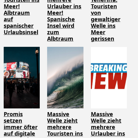
Meer!
Urlauber ins
Touristen
Albtraum
Meer!
von
auf
Spanische
gewaltiger
spanischer
Insel wird
Welle ins
Urlaubsinsel
zum
Meer
Albtraum
gerissen
Promis
Massive
Massive
setzen
Welle zieht
Welle zieht
immer öfter
mehrere
mehrere
auf digitale
Touristen ins
Urlauber ins