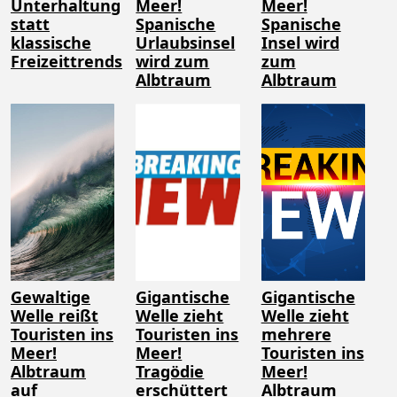
Unterhaltung
Meer!
Meer!
statt
Spanische
Spanische
klassische
Urlaubsinsel
Insel wird
Freizeittrends
wird zum
zum
Albtraum
Albtraum
Gewaltige
Gigantische
Gigantische
Welle reißt
Welle zieht
Welle zieht
Touristen ins
Touristen ins
mehrere
Meer!
Meer!
Touristen ins
Albtraum
Tragödie
Meer!
auf
erschüttert
Albtraum