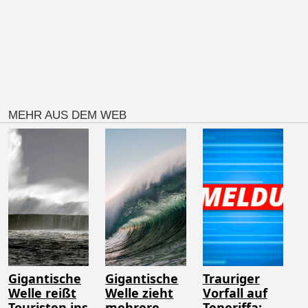
MEHR AUS DEM WEB
Gigantische
Gigantische
Trauriger
Welle reißt
Welle zieht
Vorfall auf
Touristen ins
mehrere
Teneriffa: