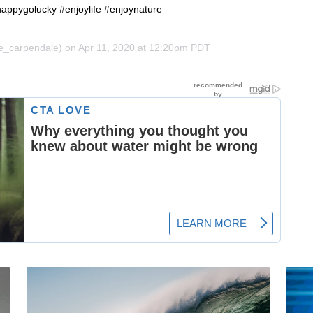
ppygolucky #enjoylife #enjoynature
_carpendale) on
Apr 11, 2020 at 12:20pm PDT