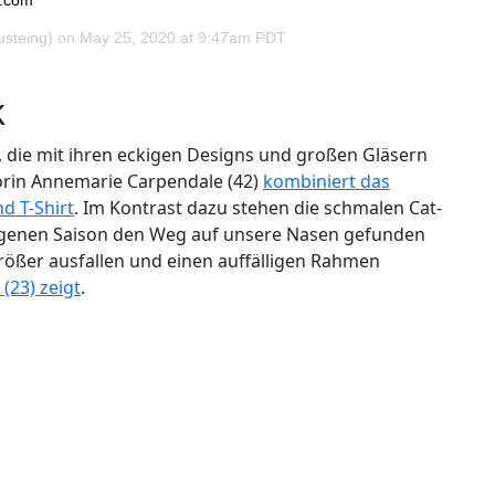
usteing) on
May 25, 2020 at 9:47am PDT
k
, die mit ihren eckigen Designs und großen Gläsern
orin Annemarie Carpendale (42)
kombiniert das
d T-Shirt
. Im Kontrast dazu stehen die schmalen Cat-
gangenen Saison den Weg auf unsere Nasen gefunden
rößer ausfallen und einen auffälligen Rahmen
(23) zeigt
.