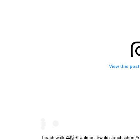
View this post
beach walk 🌅🙌🏽 #almost #waldistauchschön #