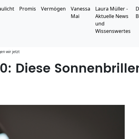
aulicht
Promis
Vermögen
Vanessa
Laura Müller -
D
Mai
Aktuelle News
B
und
Wissenswertes
en wir jetzt
: Diese Sonnenbrille