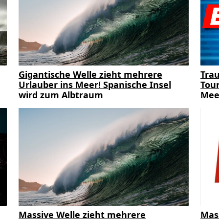
Gigantische Welle zieht mehrere
Trau
Urlauber ins Meer! Spanische Insel
Tour
wird zum Albtraum
Mee
Massive Welle zieht mehrere
Mas