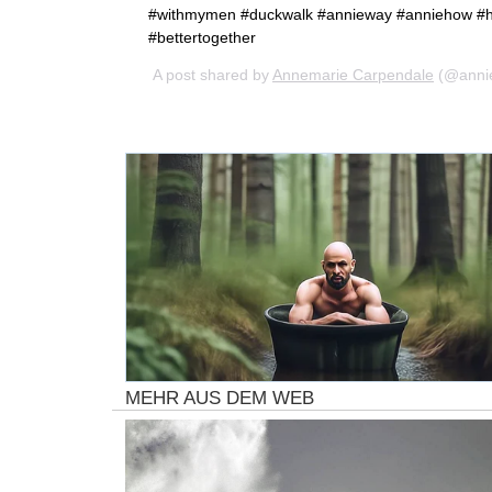
#withmymen #duckwalk #annieway #anniehow #ha
#bettertogether
A post shared by
Annemarie Carpendale
(@annie
MEHR AUS DEM WEB