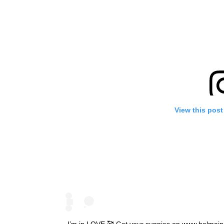
View this post
I’m in LOVE 🥰 Get your sunnies on www.balmai