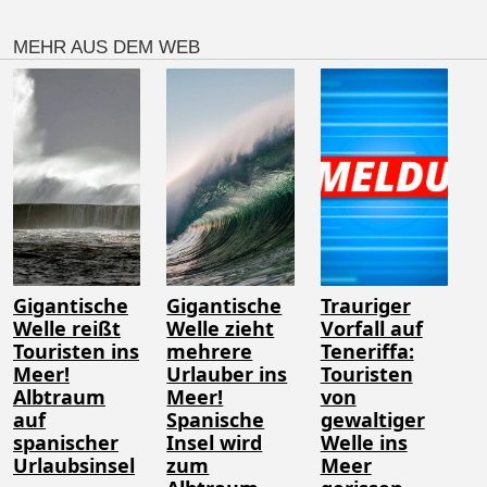
MEHR AUS DEM WEB
Gigantische
Gigantische
Trauriger
Welle reißt
Welle zieht
Vorfall auf
Touristen ins
mehrere
Teneriffa:
Meer!
Urlauber ins
Touristen
Albtraum
Meer!
von
auf
Spanische
gewaltiger
spanischer
Insel wird
Welle ins
Urlaubsinsel
zum
Meer