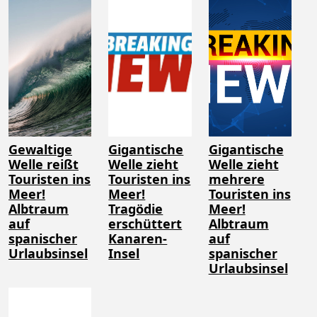
Gewaltige
Gigantische
Gigantische
Welle reißt
Welle zieht
Welle zieht
Touristen ins
Touristen ins
mehrere
Meer!
Meer!
Touristen ins
Albtraum
Tragödie
Meer!
auf
erschüttert
Albtraum
spanischer
Kanaren-
auf
Urlaubsinsel
Insel
spanischer
Urlaubsinsel