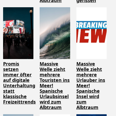
Albtraum
gerissen
Promis
Massive
Massive
setzen
Welle zieht
Welle zieht
immer öfter
mehrere
mehrere
auf digitale
Touristen ins
Urlauber ins
Unterhaltung
Meer!
Meer!
statt
Spanische
Spanische
klassische
Urlaubsinsel
Insel wird
Freizeittrends
wird zum
zum
Albtraum
Albtraum