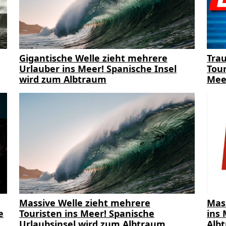
Gigantische Welle zieht mehrere
Trau
Urlauber ins Meer! Spanische Insel
Tour
wird zum Albtraum
Mee
Massive Welle zieht mehrere
Mas
e
Touristen ins Meer! Spanische
ins 
Urlaubsinsel wird zum Albtraum
Alb