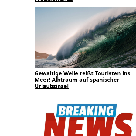
Gewaltige Welle reißt Touristen ins
Meer! Albtraum auf spanischer
Urlaubsinsel