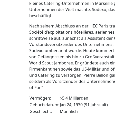
kleines Catering-Unternehmen in Marseille 
Unternehmen der Welt machte, Sodexo, das d
beschäftigt.
Nach seinem Abschluss an der HEC Paris tr
Société d’exploitations hôtelières, aériennes
schrittweise auf, zunächst als Assistent der 
Vorstandsvorsitzender des Unternehmens. Im
Sodexo umbenannt wurde. Heute kümmert si
von Gefängnissen bis hin zu Großveranstal
World Scout Jamboree. Er gründete auch ei
Firmenkantinen sowie das US-Militär und öf
und Catering zu versorgen. Pierre Bellon g
seitdem als Vorsitzender des Unternehmens. 
of Fun”
Vermögen:
$5,4 Milliarden
Geburtsdatum:
Jan 24, 1930 (91 Jahre alt)
Geschlecht:
Männlich