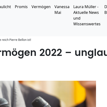
aulicht
Promis
Vermögen
Vanessa
Laura Müller -
D
Mai
Aktuelle News
B
und
Wissenswertes
reich Pierre Bellon ist!
ermögen 2022 – unglau
!