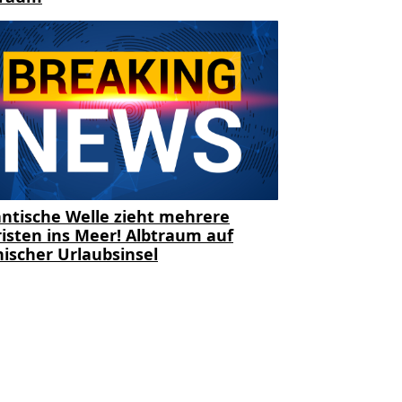
ntische Welle zieht mehrere
isten ins Meer! Albtraum auf
ischer Urlaubsinsel