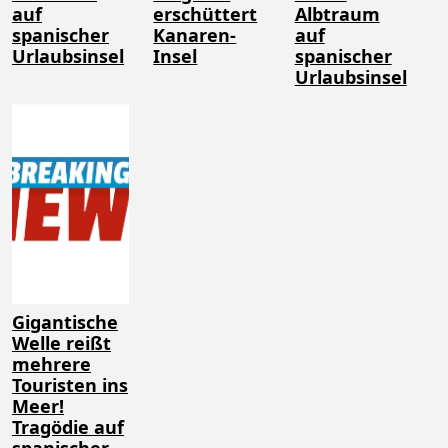
auf
erschüttert
Albtraum
spanischer
Kanaren-
auf
Urlaubsinsel
Insel
spanischer
Urlaubsinsel
Gigantische
Welle reißt
mehrere
Touristen ins
Meer!
Tragödie auf