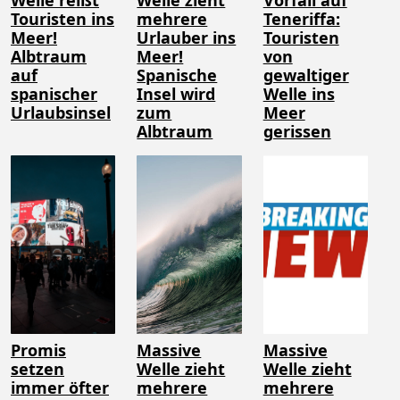
Welle reißt
Welle zieht
Vorfall auf
Touristen ins
mehrere
Teneriffa:
Meer!
Urlauber ins
Touristen
Albtraum
Meer!
von
auf
Spanische
gewaltiger
spanischer
Insel wird
Welle ins
Urlaubsinsel
zum
Meer
Albtraum
gerissen
Promis
Massive
Massive
setzen
Welle zieht
Welle zieht
immer öfter
mehrere
mehrere