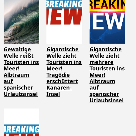
Gewaltige
Gigantische
Gigantische
Welle reißt
Welle zieht
Welle zieht
Touristen ins
Touristen ins
mehrere
Meer!
Meer!
Touristen ins
Albtraum
Tragödie
Meer!
auf
erschüttert
Albtraum
spanischer
Kanaren-
auf
Urlaubsinsel
Insel
spanischer
Urlaubsinsel