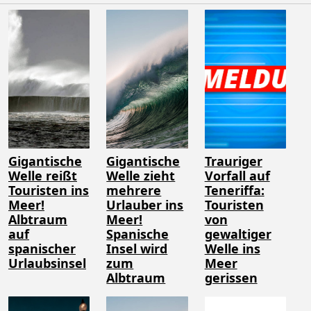
Gigantische
Gigantische
Trauriger
Welle reißt
Welle zieht
Vorfall auf
Touristen ins
mehrere
Teneriffa:
Meer!
Urlauber ins
Touristen
Albtraum
Meer!
von
auf
Spanische
gewaltiger
spanischer
Insel wird
Welle ins
Urlaubsinsel
zum
Meer
Albtraum
gerissen