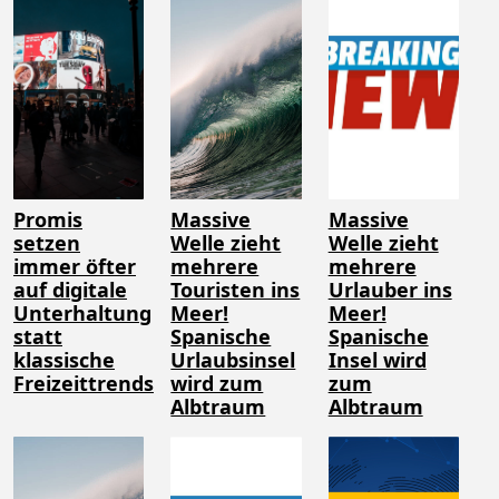
Promis
Massive
Massive
setzen
Welle zieht
Welle zieht
immer öfter
mehrere
mehrere
auf digitale
Touristen ins
Urlauber ins
Unterhaltung
Meer!
Meer!
statt
Spanische
Spanische
klassische
Urlaubsinsel
Insel wird
Freizeittrends
wird zum
zum
Albtraum
Albtraum