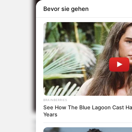
Bevor sie gehen
BRAINBERRIES
See How The Blue Lagoon Cast Ha
Years
Nach Streit mit Influencerin
Für Herzogin Meghans (37) beste Freundin, d