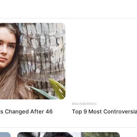
BRAINBERRIES
s Changed After 46
Top 9 Most Controversi
ie Stylistin Jessica Mulroney (40), kommt es