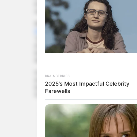
knüppeldick: Nach Rassismusvorwürfen ist sie
zwischen Mulroney und der kanadischen Inf
Was war geschehen? Exeter veröffentlichte 
ihrem Instagram-Kanal
, in dem sie Mulrone
"persönlich" genommen zu haben. Daraufhin
entbrannt. Dieser sei dermaßen eskaliert, da
beleidigt, sondern auch gedroht haben soll,
Allgemeinen als gut vernetzt.
Von dieser Drohung sei Exeter "gelähmt vor
BRAINBERRIES
einer alleinerziehenden, schwarzen Frau in
2025’s Most Impactful Celebrity
bedroht, ist für mich unglaublich", so Exe
Farewells
Screenshots von der Auseinandersetzung verö