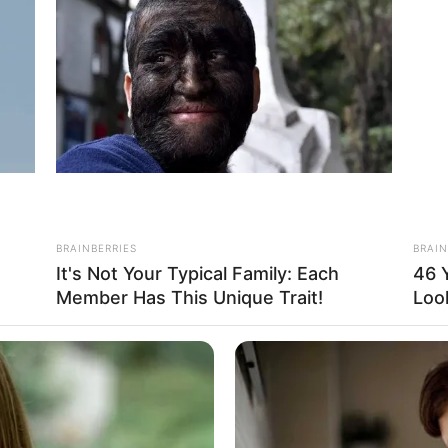
 zwei ihrer Jobs los. Der Auslöser ist ein Streit
luencerin Sasha Exeter.
am gestrigen Donnerstag (11. Juni) ein
Video auf
y beschuldigt, einen ihrer Antirassismus-Aufrufe
 sei ein Streit zwischen den beiden Frauen
ss Mulroney die Influencerin, im Privaten, nicht nur
 ihre Geschäfte zu boykottieren. Mulroney gilt im
 Angst" gewesen. "Wie Jessica die Existenzgrundlage
BRAINBERRIES
BRAIN
 dieser Rassismus-Pandemie, die wir gerade erleben,
It's Not Your Typical Family: Each
46 
ter. Den genauen Wortlaut der Drohung oder
Member Has This Unique Trait!
Loo
ffentlichte die Influencerin allerdings nicht.