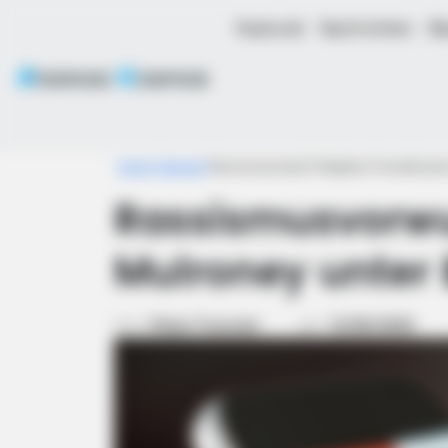
Featured
Nachrichten
Bl
Home
Featured
Rassismusvorwurf: Meghans Freundin Jess
Rassismusvorwu
Mulroney unter
Von
Peter Franzen
am
12/06/2020