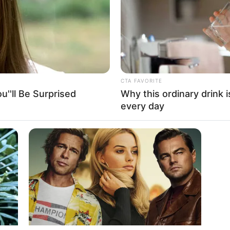
CTA FAVORITE
''ll Be Surprised
Why this ordinary drink i
every day
 on Instagram