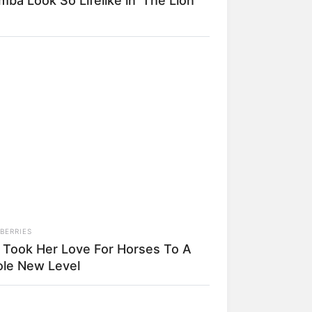
ba Look So Lifelike in 'The Lion
BERRIES
 Took Her Love For Horses To A
le New Level