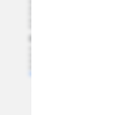
Story einen Screenshot von einer Privatnach
droht die 40-Jährige mit einer Verleumdung
Privilegien und Reichtum anprangerst: Sie e
bewahren, während sie dir im Privaten mit e
Exeters Kommentar dazu.
Erste Jobs gehen verl
So oder so hat der Streit für Mulroney ber
wurde vom TV-Sender CTV mit sofortiger 
darin nicht nur die Moderatorin, sondern au
widerspricht unserem Einsatz für Vielfalt un
Senders
auf Instagram.