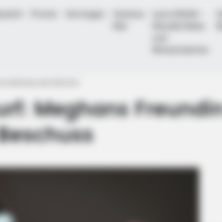
aulicht
Promis
Vermögen
Vanessa
Laura Müller -
D
Mai
Aktuelle News
B
und
Wissenswertes
ica Mulroney unter Beschuss
rf: Meghans Freundin
 Beschuss