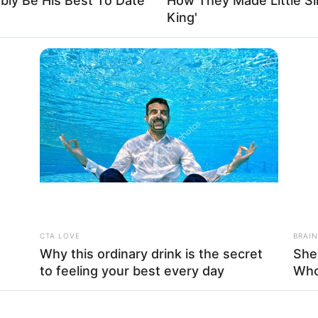
ably Be His Best To Date
How They Made Little Sim
mmen und das war falsch. Ich weiß, dass ich besser
King'
sollten sich äußern", so die 40-Jährige.
d sie habe nie Exeters Lebensgrundlage bedrohen
ch in den nächsten Tagen aus den sozialen Medien
nkelhäutigen Mitbürgern überlassen, damit diese
 wolle die Zeit nutzen, um "zu reflektieren, zu lernen
eboten, ihren Instagram-Account zu übernehmen.
CTA LOVE
BRAIN
Why this ordinary drink is the secret
She
to feeling your best every day
Who