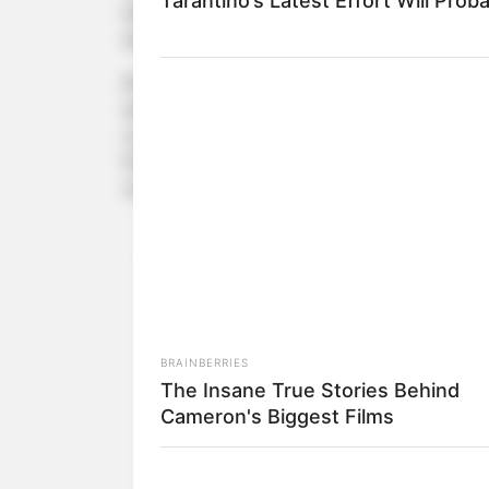
Tarantino’s Latest Effort Will Prob
teilzunehmen. Ich habe das persönlich geno
werden muss. Wir, die eine Plattform haben, 
Ihre Entschuldigung sei ehrlich gemeint un
wollen. Außerdem kündigte Mulroney an, si
zurückzuziehen. Sie wolle ihren Account du
ihre Geschichte erzählen könnten. Sie selbst
und zuzuhören". Sie habe auch Exeter ang
BRAINBERRIES
The Insane True Stories Behind
Cameron's Biggest Films