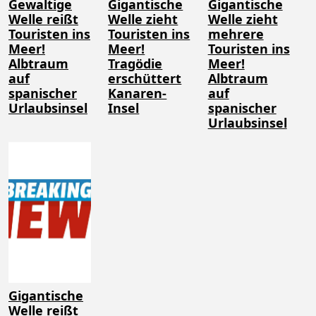
Gewaltige
Gigantische
Gigantische
Welle reißt
Welle zieht
Welle zieht
Touristen ins
Touristen ins
mehrere
Meer!
Meer!
Touristen ins
Albtraum
Tragödie
Meer!
auf
erschüttert
Albtraum
spanischer
Kanaren-
auf
Urlaubsinsel
Insel
spanischer
Urlaubsinsel
Gigantische
Welle reißt