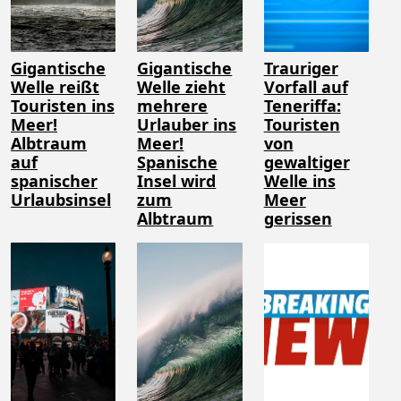
Gigantische
Gigantische
Trauriger
Welle reißt
Welle zieht
Vorfall auf
Touristen ins
mehrere
Teneriffa:
Meer!
Urlauber ins
Touristen
Albtraum
Meer!
von
auf
Spanische
gewaltiger
spanischer
Insel wird
Welle ins
Urlaubsinsel
zum
Meer
Albtraum
gerissen