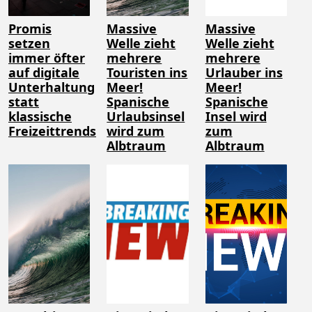
Promis
Massive
Massive
setzen
Welle zieht
Welle zieht
immer öfter
mehrere
mehrere
auf digitale
Touristen ins
Urlauber ins
Unterhaltung
Meer!
Meer!
statt
Spanische
Spanische
klassische
Urlaubsinsel
Insel wird
Freizeittrends
wird zum
zum
Albtraum
Albtraum