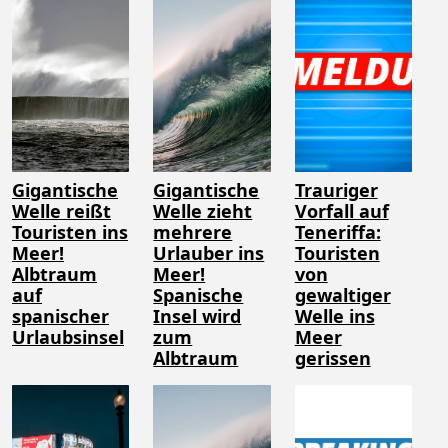
Gigantische
Gigantische
Trauriger
Welle reißt
Welle zieht
Vorfall auf
Touristen ins
mehrere
Teneriffa:
Meer!
Urlauber ins
Touristen
Albtraum
Meer!
von
auf
Spanische
gewaltiger
spanischer
Insel wird
Welle ins
Urlaubsinsel
zum
Meer
Albtraum
gerissen