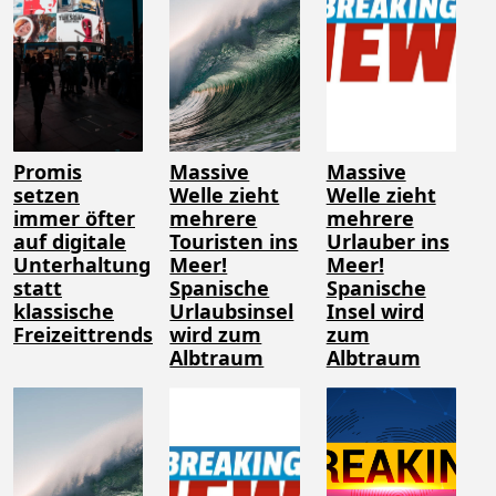
Promis
Massive
Massive
setzen
Welle zieht
Welle zieht
immer öfter
mehrere
mehrere
auf digitale
Touristen ins
Urlauber ins
Unterhaltung
Meer!
Meer!
statt
Spanische
Spanische
klassische
Urlaubsinsel
Insel wird
Freizeittrends
wird zum
zum
Albtraum
Albtraum