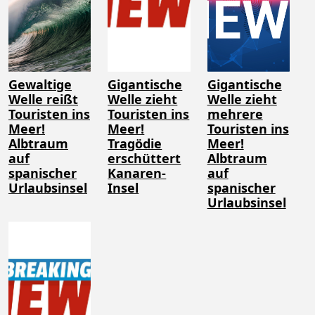
Gewaltige
Gigantische
Gigantische
Welle reißt
Welle zieht
Welle zieht
Touristen ins
Touristen ins
mehrere
Meer!
Meer!
Touristen ins
Albtraum
Tragödie
Meer!
auf
erschüttert
Albtraum
spanischer
Kanaren-
auf
Urlaubsinsel
Insel
spanischer
Urlaubsinsel