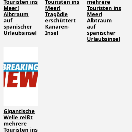
Touristen ins
Touristen ins
mehrere
Meer!
Meer!
Touristen ins
Albtraum
Tragödie
Meer!
auf
erschüttert
Albtraum
spanischer
Kanaren-
auf
Urlaubsinsel
Insel
spanischer
Urlaubsinsel
Gigantische
Welle reißt
mehrere
Touristen ins