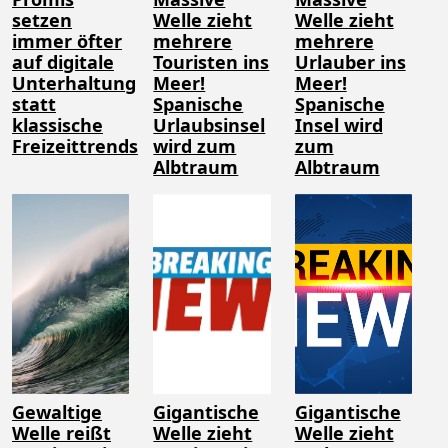
setzen
Welle zieht
Welle zieht
immer öfter
mehrere
mehrere
auf digitale
Touristen ins
Urlauber ins
Unterhaltung
Meer!
Meer!
statt
Spanische
Spanische
klassische
Urlaubsinsel
Insel wird
Freizeittrends
wird zum
zum
Albtraum
Albtraum
Gewaltige
Gigantische
Gigantische
Welle reißt
Welle zieht
Welle zieht