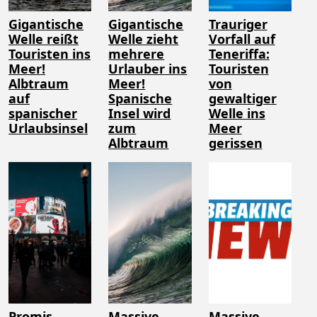
Gigantische
Gigantische
Trauriger
Welle reißt
Welle zieht
Vorfall auf
Touristen ins
mehrere
Teneriffa:
Meer!
Urlauber ins
Touristen
Albtraum
Meer!
von
auf
Spanische
gewaltiger
spanischer
Insel wird
Welle ins
Urlaubsinsel
zum
Meer
Albtraum
gerissen
Promis
Massive
Massive