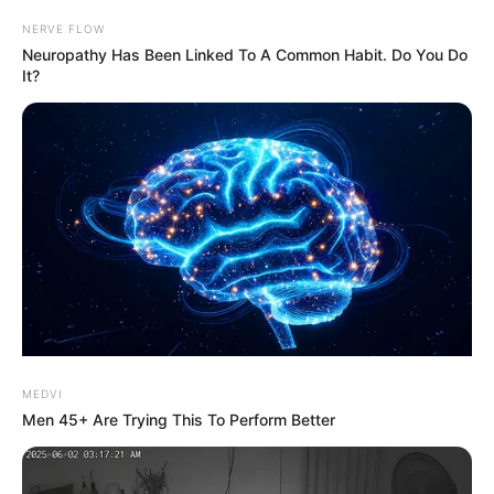
Myles Garrett Vermögen 2023 – so reich ist Myles
NERVE FLOW
Garrett! Biografie, Lebenslauf, Vermögen von Myles…
Neuropathy Has Been Linked To A Common Habit. Do You Do
It?
Sean Garrett Vermögen 2021 – so reich ist Sean
Garrett wirklich
Beliebteste Artikel Aktuell:
MEDVI
Men 45+ Are Trying This To Perform Better