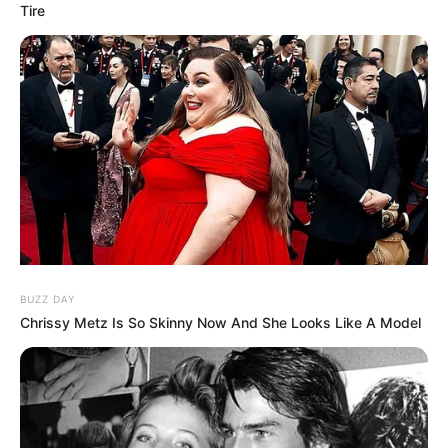
Tire
MEHR AUS DEM WEB
BUZZ DAY
Chrissy Metz Is So Skinny Now And She Looks Like A Model
Gigantische
Gigantische
Trauriger