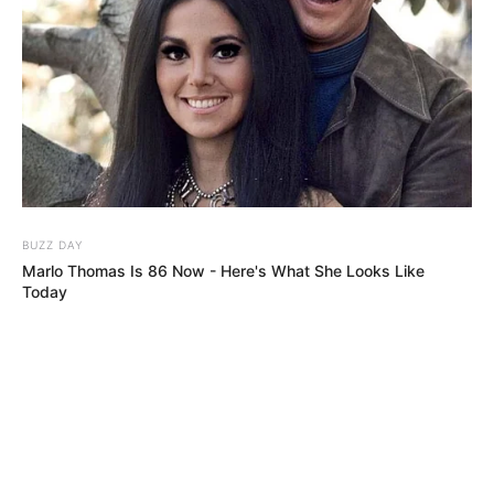
Albtraum
Tragödie
Meer!
auf
erschüttert
Albtraum
spanischer
Kanaren-
auf
Urlaubsinsel
Insel
spanischer
Urlaubsinsel
BUZZ DAY
Marlo Thomas Is 86 Now - Here's What She Looks Like
Today
Gigantische
Welle reißt
mehrere
Touristen ins
Meer!
Tragödie auf