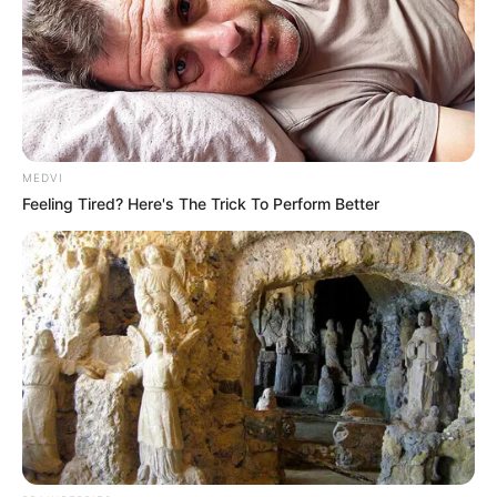
MEDVI
Feeling Tired? Here's The Trick To Perform Better
Simo
03/06/2021
Auf dem Smartphone und am PCWie auch viele
Konkurrenten, darunter Netflix, Apple TV+ und Disney+,
bietet Amazon Prime Video die Möglichkeit, Serien und
Filme herunterzuladen. Das ist beispielsweise praktisch,
wenn man als Pendler sein Datenvolumen nicht
strapazieren möchte oder daheim immer wieder mi
READ MORE