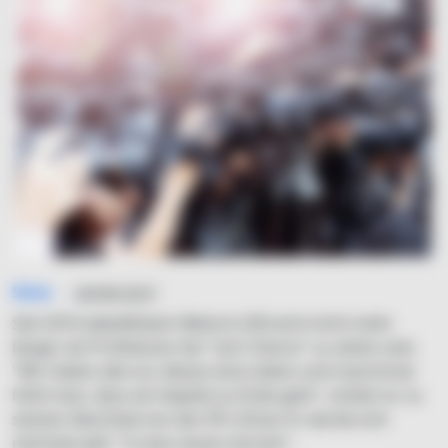
Simo
04/06/2021
Seit 2016 dabeiRobert Beitsch (29) wird nicht mehr
länger als Profitänzer bei "Let's Dance" zu sehen sein.
"Wir haben alle nur dieses eine Leben und manchmal
fühlt man, dass ein Kapitel zu Ende geht", erklärt er zu
seinem Abschied von der RTL-Show. Er werde sich
nächstes Jahr "in was neues stürzen".