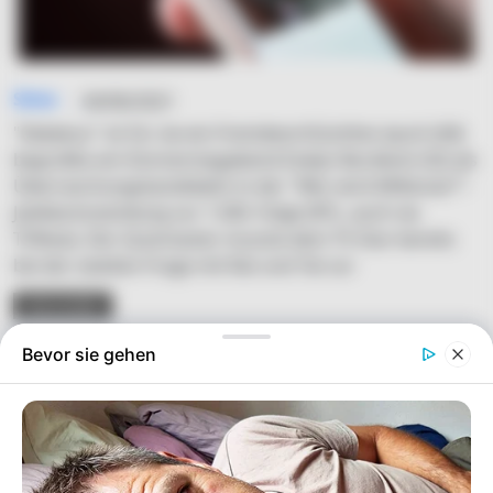
Simo
04/06/2021
"Kebekus" ist für sie ein FremdwortGünther Jauch (64)
begrüßte am Donnerstagabend Evelyn Burdecki (32) als
Überraschungskandidatin in der "Wer wird Millionär?"-
Jubiläumssendung zur 1.500. Folge (RTL, auch via
TVNow). Der Quizmaster musste dem TV-Star bereits
bei der zweiten Frage mit Rat und Tat zur
READ MORE
Bevor sie gehen