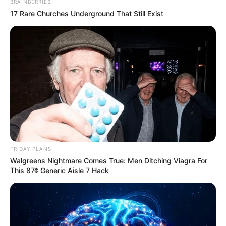
BRAINBERRIES
17 Rare Churches Underground That Still Exist
FRIDAY PLANS
Simo
03/06/2021
Walgreens Nightmare Comes True: Men Ditching Viagra For
This 87¢ Generic Aisle 7 Hack
Ab September auf NetflixDie Geschichte der spanischen
Erfolgsserie "Haus des Geldes" endet mit der fünften
Staffel. Der Streamingdienst Netflix hat jetzt die ersten
Bilder zum großen Finale veröffentlicht. Darauf kämpft
nicht nur die Räuberbande des "Professors" (Álvaro