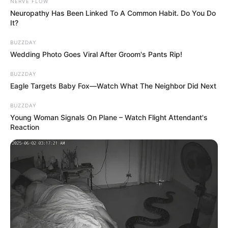
NERVE FLOW
Für 2022Aktuell laufen die Dreharbeiten für einen
Neuropathy Has Been Linked To A Common Habit. Do You Do
It?
neuen "Polizeiruf 110" aus Rostock, wie der NDR in
einer Mitteilung von Donnerstag (3. Juni) bekannt gab.
BUZZDAY
Erstmals wird in "Seine Familie kann man sich nicht
Wedding Photo Goes Viral After Groom's Pants Rip!
aussuchen" Katrin König, gespielt von Anneke Kim
Sarnau (49) ohne ihren Kollegen Alexander "S
BUZZDAY
Eagle Targets Baby Fox—Watch What The Neighbor Did Next
READ MORE
BUZZDAY
Young Woman Signals On Plane – Watch Flight Attendant's
Reaction