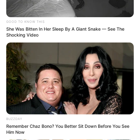
GOOD TO KNOW THIS
Simo
03/06/2021
She Was Bitten In Her Sleep By A Giant Snake — See The
Shocking Video
Sechsfache MutterAngelina Jolie (45) hat im Interview
mit der "Bild"-Zeitung über die Beziehung zu ihren
sechs Kindern gesprochen: "Ich bin sehr
beschützerisch, was meine Kinder angeht", erklärt die
Schauspielerin und sechsfache Mutter. "Als meine Kids
noch jung waren, gab es Situationen, in denen di
READ MORE
BUZZDAY
Remember Chaz Bono? You Better Sit Down Before You See
Him Now