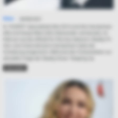
Simo
04/06/2021
In "KUWTK"-EpisodeSeit Mai 2014 sind Kim Kardashian
(40) und Kanye West (43) miteinander verheiratet, im
Februar wurde offiziell ihr Ehe-Aus bekannt. Reality-TV-
Star und Unternehmerin Kardashian hatte die
Scheidung eingereicht. Während der Dreharbeiten zur
aktuellen Folge der Reality-Show "Keeping Up
READ MORE