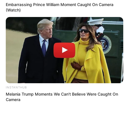
Spielvariante um den Höchstgewinn spielen, no
Embarrassing Prince William Moment Caught On Camera
(Watch)
READ MORE
INSTANTHUB
Melania Trump Moments We Can't Believe Were Caught On
Camera
Simo
03/06/2021