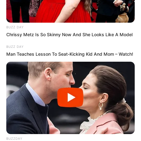
BUZZ DAY
Chrissy Metz Is So Skinny Now And She Looks Like A Model
BUZZ DAY
Man Teaches Lesson To Seat-Kicking Kid And Mom – Watch!
Simo
03/06/2021
1.500 FolgeGünther Jauch (64) wird am Donnerstag, 3.
Juni (20:15 Uhr bei RTL, auch via TVNow), die große
Jubiläumsshow von "Wer wird Millionär?" feiern. Der
Quizmaster geht ahnungslos in die Sendung und kennt
weder die Kandidaten, die mit einer besonderen
BUZZDAY