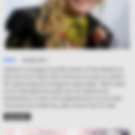
Simo
04/06/2021
Seltener SchnappschussDie Queen of Pop Madonna
(62) hat ihren Vater Silvio Anthony Ciccone zu seinem
90. Geburtstag auf Instagram gewürdigt: "Mein Vater
ist ein Überlebenskünstler, der als italienischer
Einwanderer in den USA aufgewachsen ist und viele
Traumata durchlebt hat, aber immer hart für alle
READ MORE