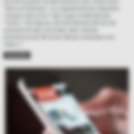
Sie will ein gutes Vorbild seinOb in der neuen Serie
"Mare of Easttown", im ungewöhnlichen Liebesfilm
"Vergiss mein nicht" oder sogar im Blockbuster
"Titanic": Die Figuren, die Kate Winslet (45) auf die
Leinwand bringt, sind vieles, aber niemals
eindimensional. Mit ihrem Namen verbindet man
Talent, C
READ MORE