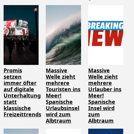
Promis
Massive
Massive
setzen
Welle zieht
Welle zieht
immer öfter
mehrere
mehrere
auf digitale
Touristen ins
Urlauber ins
Unterhaltung
Meer!
Meer!
statt
Spanische
Spanische
klassische
Urlaubsinsel
Insel wird
Freizeittrends
wird zum
zum
Albtraum
Albtraum