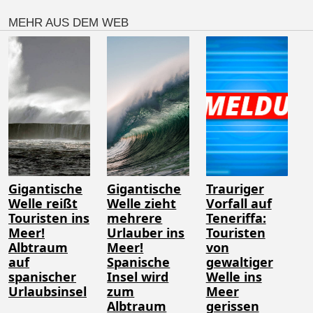
MEHR AUS DEM WEB
Gigantische
Gigantische
Trauriger
Welle reißt
Welle zieht
Vorfall auf
Touristen ins
mehrere
Teneriffa:
Meer!
Urlauber ins
Touristen
Albtraum
Meer!
von
auf
Spanische
gewaltiger
spanischer
Insel wird
Welle ins
Urlaubsinsel
zum
Meer
Albtraum
gerissen