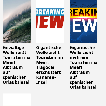
Gewaltige
Gigantische
Gigantische
Welle reißt
Welle zieht
Welle zieht
Touristen ins
Touristen ins
mehrere
Meer!
Meer!
Touristen ins
Albtraum
Tragödie
Meer!
auf
erschüttert
Albtraum
spanischer
Kanaren-
auf
Urlaubsinsel
Insel
spanischer
Urlaubsinsel