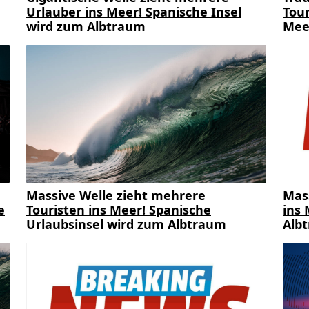
Urlauber ins Meer! Spanische Insel
Tour
wird zum Albtraum
Mee
Massive Welle zieht mehrere
Mas
e
Touristen ins Meer! Spanische
ins 
Urlaubsinsel wird zum Albtraum
Alb