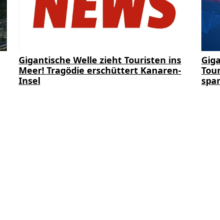
Gigantische Welle zieht Touristen ins
Giga
Meer! Tragödie erschüttert Kanaren-
Tour
Insel
span