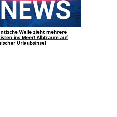
ntische Welle zieht mehrere
isten ins Meer! Albtraum auf
ischer Urlaubsinsel