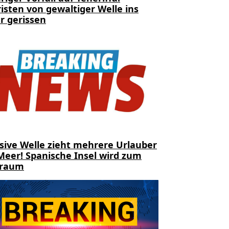
isten von gewaltiger Welle ins
r gerissen
sive Welle zieht mehrere Urlauber
Meer! Spanische Insel wird zum
traum