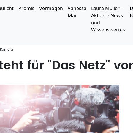
aulicht
Promis
Vermögen
Vanessa
Laura Müller -
D
Mai
Aktuelle News
B
und
Wissenswertes
r Kamera
teht für "Das Netz" v