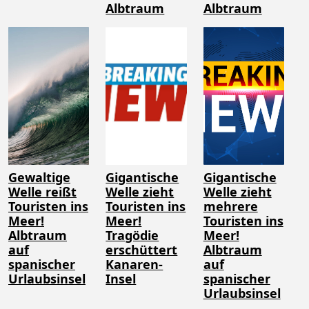
Albtraum
Albtraum
Gewaltige
Gigantische
Gigantische
Welle reißt
Welle zieht
Welle zieht
Touristen ins
Touristen ins
mehrere
Meer!
Meer!
Touristen ins
Albtraum
Tragödie
Meer!
auf
erschüttert
Albtraum
spanischer
Kanaren-
auf
Urlaubsinsel
Insel
spanischer
Urlaubsinsel