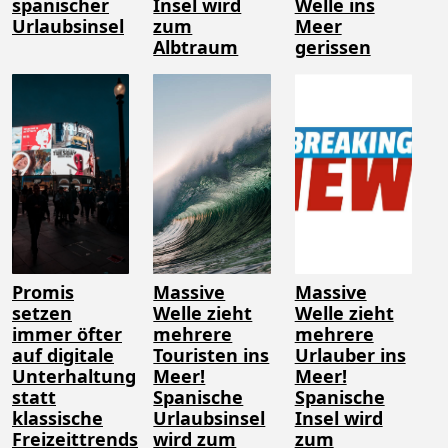
spanischer
Insel wird
Welle ins
Urlaubsinsel
zum
Meer
Albtraum
gerissen
Promis
Massive
Massive
setzen
Welle zieht
Welle zieht
immer öfter
mehrere
mehrere
auf digitale
Touristen ins
Urlauber ins
Unterhaltung
Meer!
Meer!
statt
Spanische
Spanische
klassische
Urlaubsinsel
Insel wird
Freizeittrends
wird zum
zum