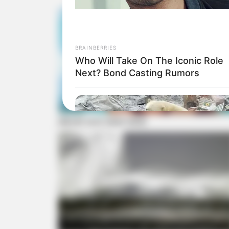
BRAINBERRIES
Who Will Take On The Iconic Role
Next? Bond Casting Rumors
MEHR AUS DEM WEB