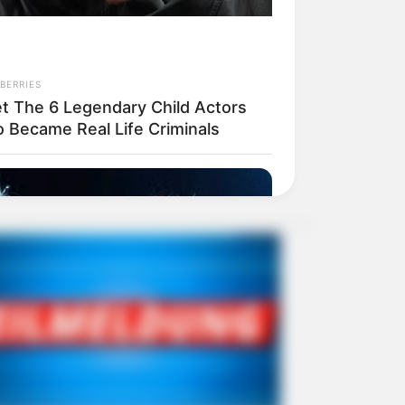
BERRIES
t The 6 Legendary Child Actors
 Became Real Life Criminals