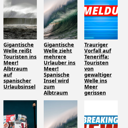
Gigantische
Gigantische
Trauriger
Welle reißt
Welle zieht
Vorfall auf
Touristen ins
mehrere
Teneriffa:
Meer!
Urlauber ins
Touristen
Albtraum
Meer!
von
auf
Spanische
gewaltiger
spanischer
Insel wird
Welle ins
Urlaubsinsel
zum
Meer
Albtraum
gerissen