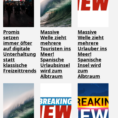
Promis
Massive
Massive
setzen
Welle zieht
Welle zieht
immer öfter
mehrere
mehrere
auf digitale
Touristen ins
Urlauber ins
Unterhaltung
Meer!
Meer!
statt
Spanische
Spanische
klassische
Urlaubsinsel
Insel wird
Freizeittrends
wird zum
zum
Albtraum
Albtraum