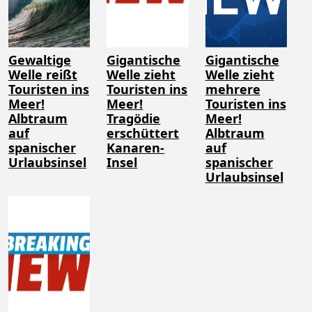
Gewaltige
Gigantische
Gigantische
Welle reißt
Welle zieht
Welle zieht
Touristen ins
Touristen ins
mehrere
Meer!
Meer!
Touristen ins
Albtraum
Tragödie
Meer!
auf
erschüttert
Albtraum
spanischer
Kanaren-
auf
Urlaubsinsel
Insel
spanischer
Urlaubsinsel