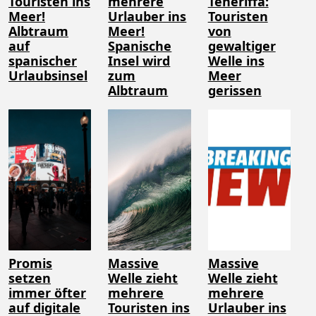
Touristen ins
mehrere
Teneriffa:
Meer!
Urlauber ins
Touristen
Albtraum
Meer!
von
auf
Spanische
gewaltiger
spanischer
Insel wird
Welle ins
Urlaubsinsel
zum
Meer
Albtraum
gerissen
Promis
Massive
Massive
setzen
Welle zieht
Welle zieht
immer öfter
mehrere
mehrere
auf digitale
Touristen ins
Urlauber ins