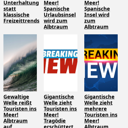
Unterhaltung
Meer!
Meer!
statt
Spanische
Spanische
klassische
Urlaubsinsel
Insel wird
Freizeittrends
wird zum
zum
Albtraum
Albtraum
Gewaltige
Gigantische
Gigantische
Welle reißt
Welle zieht
Welle zieht
Touristen ins
Touristen ins
mehrere
Meer!
Meer!
Touristen ins
Albtraum
Tragödie
Meer!
auf
erschüttert
Albtraum