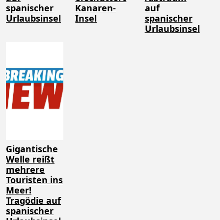
spanischer
Kanaren-
auf
Urlaubsinsel
Insel
spanischer
Urlaubsinsel
Gigantische
Welle reißt
mehrere
Touristen ins
Meer!
Tragödie auf
spanischer