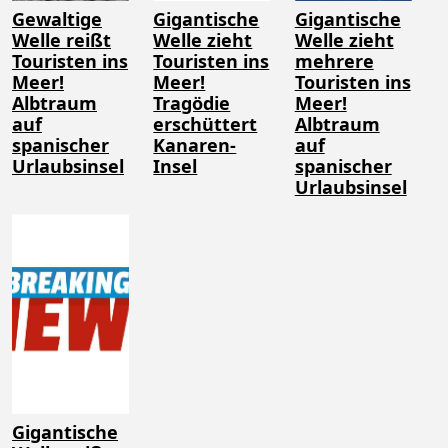
Gewaltige
Gigantische
Gigantische
Welle reißt
Welle zieht
Welle zieht
Touristen ins
Touristen ins
mehrere
Meer!
Meer!
Touristen ins
Albtraum
Tragödie
Meer!
auf
erschüttert
Albtraum
spanischer
Kanaren-
auf
Urlaubsinsel
Insel
spanischer
Urlaubsinsel
Gigantische