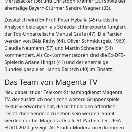
Mertesacker (36) und Christoph Kramer (30) sowie der
ehemalige Bayern-Stürmer Sandro Wagner (33).
Zusätzlich wird Ex-Profi Peter Hyballa (45) taktische
Analysen beitragen, als Schiedsrichterexperte fungiert
der Top-Unparteiische Manuel Gräfe (47). Die Partien
werden von Béla Réthy (64), Oliver Schmidt (geb. 1969),
Claudia Neumann (57) und Martin Schneider (54)
kommentiert. Als Co-Kommentatoren sind die Ex-DFB-
Spielerin Ariane Hingst (41) und der ehemalige
Bundesligaspieler Hanno Balitsch (40) im Einsatz.
Das Team von Magenta TV
Neu dabei ist der Telekom-Streamingdienst Magenta
TV, der zusätzlich noch zehn weitere Gruppenspiele
exklusiv erworben hat, die nicht bei den öffentlich-
rechtlichen Sendern zu sehen sein werden. Somit
werden nur bei Magenta TV alle 51 Partien der UEFA
EURO 2020 gezeigt. Als Studio-Moderatoren kommen