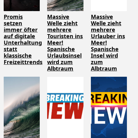
Promis
Massive
Massive
setzen
Welle zieht
Welle zieht
immer öfter
mehrere
mehrere
auf digitale
Touristen ins
Urlauber ins
Unterhaltung
Meer!
Meer!
statt
Spanische
Spanische
klassische
Urlaubsinsel
Insel wird
Freizeittrends
wird zum
zum
Albtraum
Albtraum