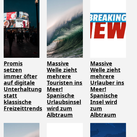
Promis
Massive
Massive
setzen
Welle zieht
Welle zieht
immer öfter
mehrere
mehrere
auf digitale
Touristen ins
Urlauber ins
Unterhaltung
Meer!
Meer!
statt
Spanische
Spanische
klassische
Urlaubsinsel
Insel wird
Freizeittrends
wird zum
zum
Albtraum
Albtraum