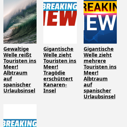
Gewaltige
Gigantische
Gigantische
Welle reißt
Welle zieht
Welle zieht
Touristen ins
Touristen ins
mehrere
Meer!
Meer!
Touristen ins
Albtraum
Tragödie
Meer!
auf
erschüttert
Albtraum
spanischer
Kanaren-
auf
Urlaubsinsel
Insel
spanischer
Urlaubsinsel