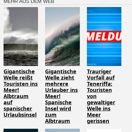
MEHR AUS DEM WEB
Gigantische
Gigantische
Trauriger
Welle reißt
Welle zieht
Vorfall auf
Touristen ins
mehrere
Teneriffa:
Meer!
Urlauber ins
Touristen
Albtraum
Meer!
von
auf
Spanische
gewaltiger
spanischer
Insel wird
Welle ins
Urlaubsinsel
zum
Meer
Albtraum
gerissen