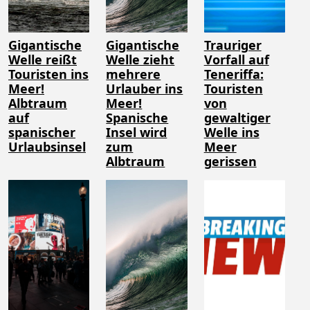
Gigantische
Gigantische
Trauriger
Welle reißt
Welle zieht
Vorfall auf
Touristen ins
mehrere
Teneriffa:
Meer!
Urlauber ins
Touristen
Albtraum
Meer!
von
auf
Spanische
gewaltiger
spanischer
Insel wird
Welle ins
Urlaubsinsel
zum
Meer
Albtraum
gerissen