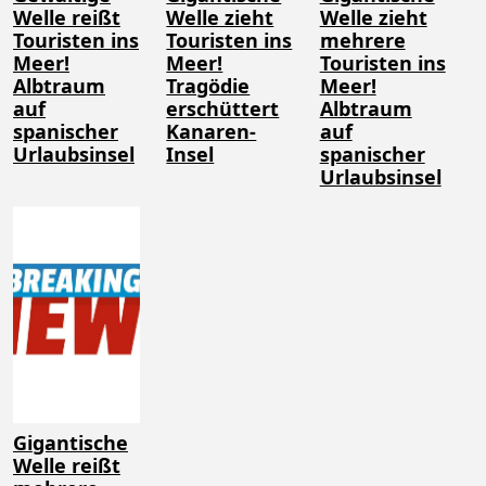
Welle reißt
Welle zieht
Welle zieht
Touristen ins
Touristen ins
mehrere
Meer!
Meer!
Touristen ins
Albtraum
Tragödie
Meer!
auf
erschüttert
Albtraum
spanischer
Kanaren-
auf
Urlaubsinsel
Insel
spanischer
Urlaubsinsel
Gigantische
Welle reißt