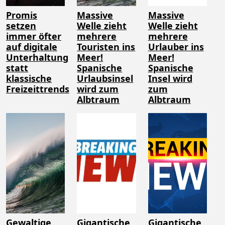
Promis
Massive
Massive
setzen
Welle zieht
Welle zieht
immer öfter
mehrere
mehrere
auf digitale
Touristen ins
Urlauber ins
Unterhaltung
Meer!
Meer!
statt
Spanische
Spanische
klassische
Urlaubsinsel
Insel wird
Freizeittrends
wird zum
zum
Albtraum
Albtraum
Gewaltige
Gigantische
Gigantische