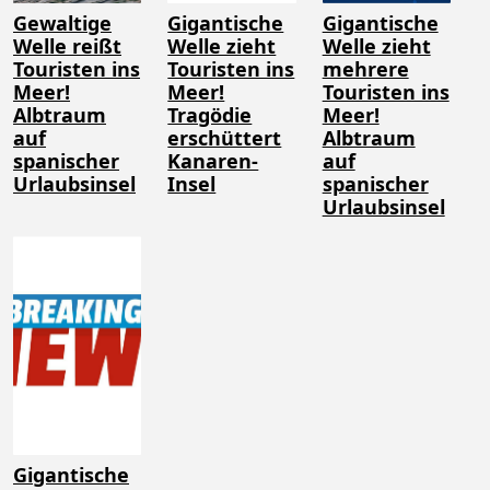
Gewaltige
Gigantische
Gigantische
Welle reißt
Welle zieht
Welle zieht
Touristen ins
Touristen ins
mehrere
Meer!
Meer!
Touristen ins
Albtraum
Tragödie
Meer!
auf
erschüttert
Albtraum
spanischer
Kanaren-
auf
Urlaubsinsel
Insel
spanischer
Urlaubsinsel
Gigantische