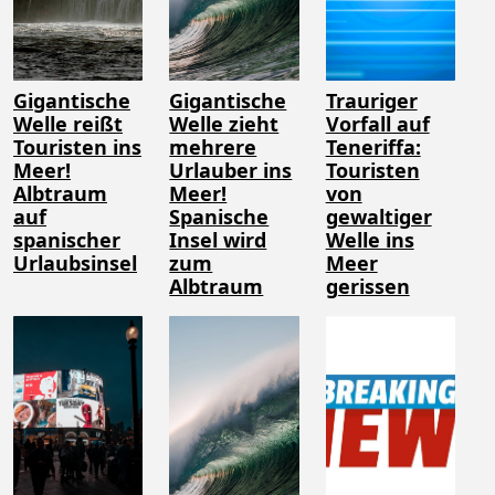
Gigantische
Gigantische
Trauriger
Welle reißt
Welle zieht
Vorfall auf
Touristen ins
mehrere
Teneriffa:
Meer!
Urlauber ins
Touristen
Albtraum
Meer!
von
auf
Spanische
gewaltiger
spanischer
Insel wird
Welle ins
Urlaubsinsel
zum
Meer
Albtraum
gerissen