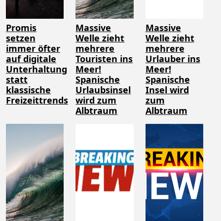
Promis
Massive
Massive
setzen
Welle zieht
Welle zieht
immer öfter
mehrere
mehrere
auf digitale
Touristen ins
Urlauber ins
Unterhaltung
Meer!
Meer!
statt
Spanische
Spanische
klassische
Urlaubsinsel
Insel wird
Freizeittrends
wird zum
zum
Albtraum
Albtraum